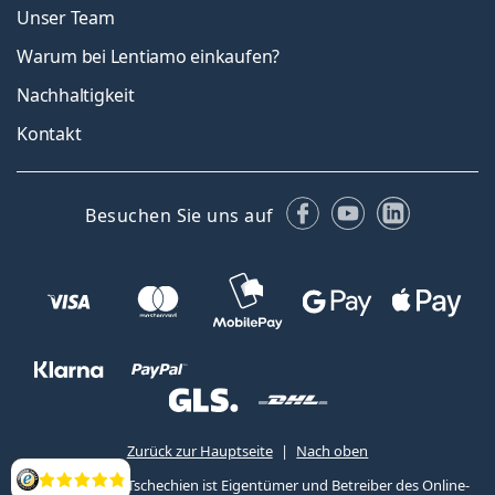
Unser Team
Warum bei Lentiamo einkaufen?
Nachhaltigkeit
Kontakt
Facebook
YouTube
LinkedIn
Besuchen Sie uns auf
Zurück zur Hauptseite
Nach oben
Lentiamo s.r.o., Tschechien ist Eigentümer und Betreiber des Online-
Bewertung