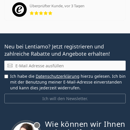
Überprüfter Kunde, vor 3 Tagen
Bewertung 5 aus 5
Neu bei Lentiamo? Jetzt registrieren und
zahlreiche Rabatte und Angebote erhalten!
E-Mail
Ich habe die
Datenschutzerklärung
hierzu gelesen. Ich bin
mit der Benutzung meiner E-Mail-Adresse einverstanden
und kann dies jederzeit widerrufen.
Ich will den Newsletter.
Wie können wir Ihnen
ist offline