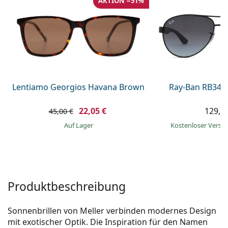
AKTION −51%
ist offline
Persol
Prada
Alle Marken
Lentiamo Georgios Havana Brown
Ray-Ban RB345
22,05 €
129,9
45,00 €
auf Lager
Kostenloser Vers
Produktbeschreibung
Sonnenbrillen von Meller verbinden modernes Design
mit exotischer Optik. Die Inspiration für den Namen