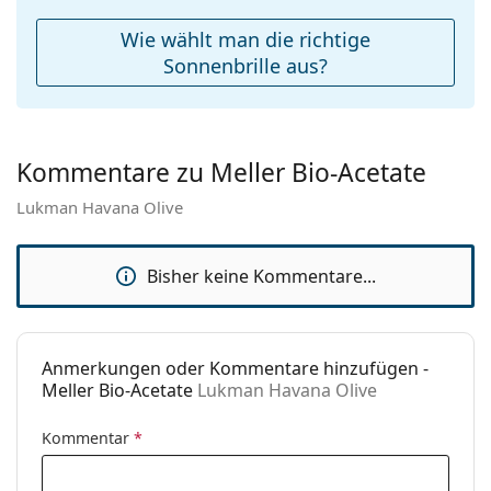
Entdecken Sie das gesamte Sortiment der
Reinigungstuch:
Ja
Sonnenbrillen
, um weitere Modelle beliebter Marken
Wie wählt man die richtige
zu finden.
Weiteres
Sonnenbrille aus?
Sex:
Unisex
Kategorie:
Sonnenbrillen
Kommentare zu Meller Bio-Acetate
Marke:
Meller
Lukman Havana Olive
Verwendung:
Mode
Code:
Lukman Havana Olive
Bisher keine Kommentare...
Anmerkungen oder Kommentare hinzufügen -
Meller Bio-Acetate
Lukman Havana Olive
Kommentar
*