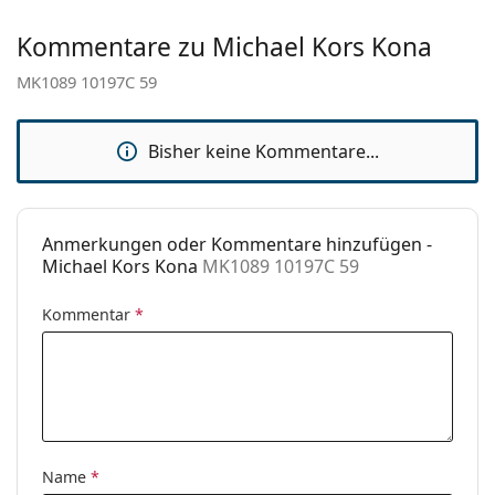
Kategorie:
Sonnenbrillen
Kommentare zu Michael Kors Kona
Marke:
Michael Kors
MK1089 10197C 59
Verwendung:
Mode
Code:
MK1089 10197C 59
Bisher keine Kommentare...
Anmerkungen oder Kommentare hinzufügen -
Michael Kors Kona
MK1089 10197C 59
Kommentar
*
Name
*