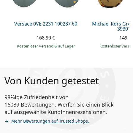
Versace 0VE 2231 100287 60
Michael Kors Gr
393073
168,90 €
149,9
Kostenloser Versand
&
auf Lager
Kostenloser Vers
Von Kunden getestet
98%ige Zufriedenheit von
16089 Bewertungen. Werfen Sie einen Blick
auf ausgewählte KundInnenrezensionen.
Mehr Bewertungen auf Trusted Shops.