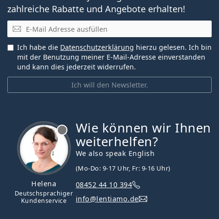
zahlreiche Rabatte und Angebote erhalten!
E-Mail
Ich habe die
Datenschutzerklärung
hierzu gelesen. Ich bin
mit der Benutzung meiner E-Mail-Adresse einverstanden
und kann dies jederzeit widerrufen.
Ich will den Newsletter.
Wie können wir Ihnen
ist offline
weiterhelfen?
We also speak English
(Mo-Do: 9-17 Uhr, Fr: 9-16 Uhr)
Helena
08452 44 10 394
Deutschsprachiger
info@lentiamo.de
Kundenservice