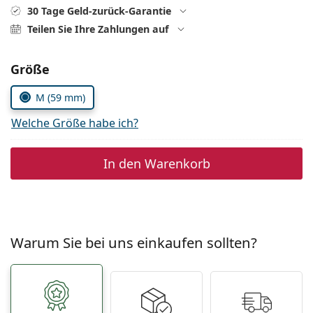
ist offline
Persol
30 Tage Geld-zurück-Garantie
Teilen Sie Ihre Zahlungen auf
Prada
Alle Marken
Parameter wählen
Größe
M (59 mm)
Welche Größe habe ich?
In den Warenkorb
Warum Sie bei uns einkaufen sollten?