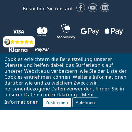
Facebook
YouTube
LinkedIn
Besuchen Sie uns auf
Bewertung
Cookies erleichtern die Bereitstellung unserer
Dienste und helfen dabei, das Surferlebnis auf
unserer Website zu verbessern, wie Sie der
Liste
der
Zurück zur Hauptseite
Nach oben
Cookies entnehmen können. Weitere Informationen
Lentiamo s.r.o., Tschechien ist Eigentümer und Betreiber des Online-
darüber wie und zu welchem Zweck wir
Shops Lentiamo.de
Seit 18 Jahren sind wir für Sie da.
personenbezogene Daten verwenden, finden Sie in
unserer
Datenschutzerklärung
.
Mehr
Informationen
Zustimmen
Ablehnen