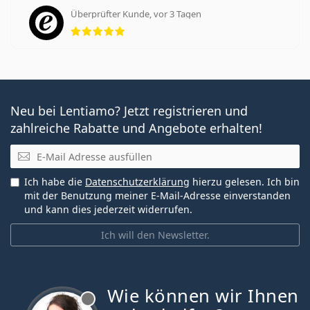
Überprüfter Kunde, vor 3 Tagen
Bewertung 5 aus 5
Neu bei Lentiamo? Jetzt registrieren und
zahlreiche Rabatte und Angebote erhalten!
E-Mail
Ich habe die
Datenschutzerklärung
hierzu gelesen. Ich bin
mit der Benutzung meiner E-Mail-Adresse einverstanden
und kann dies jederzeit widerrufen.
Ich will den Newsletter.
Wie können wir Ihnen
ist offline