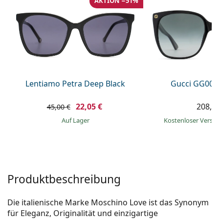
AKTION −51%
ist offline
Persol
Prada
Alle Marken
Lentiamo Petra Deep Black
Gucci GG002
22,05 €
208,9
45,00 €
auf Lager
Kostenloser Vers
Produktbeschreibung
Die italienische Marke Moschino Love ist das Synonym
für Eleganz, Originalität und einzigartige