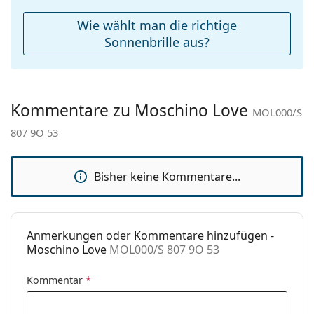
Reinigungstuch:
Ja
Wie wählt man die richtige
Weiteres
Sonnenbrille aus?
Sex:
Damen
Kategorie:
Sonnenbrillen
Kommentare zu Moschino Love
Marke:
Moschino Love
MOL000/S
807 9O 53
Verwendung:
Mode
Code:
MOL000/S 807 9O 53
Bisher keine Kommentare...
Anmerkungen oder Kommentare hinzufügen -
Moschino Love
MOL000/S 807 9O 53
Kommentar
*