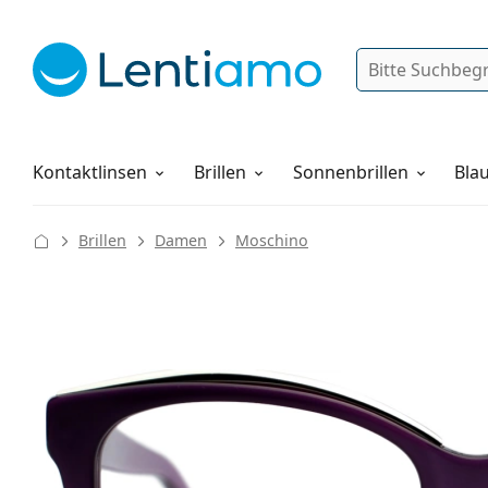
Suche
Anmelden
Web-Navigation
Pflegemittel
Alles über den Einkauf
Kontaktlinsen
Brillen
Sonnenbrillen
Blau
Brillen
Damen
Moschino