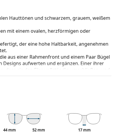
u kühlen Hauttönen und schwarzem, grauem, weißem
hen mit einem ovalen, herzförmigen oder
gefertigt, der eine hohe Haltbarkeit, angenehmen
et.
 die aus einer Rahmenfront und einem Paar Bügel
gen Designs aufwerten und ergänzen. Einer ihrer
che, dass sie das Glas vollständig umschließen, und
mentyp ist für alle Gläser geeignet, auch für
be des Etuis und sein Design können variieren.
 von Brillen geeignet. Einige Modelle können mit
den.
eitere Modelle zu finden, oder nutzen Sie
44 mm
52 mm
17 mm
hl benötigen.