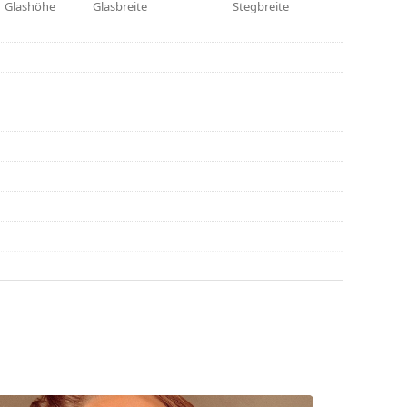
Glashöhe
Glasbreite
Stegbreite
die Anleitung.