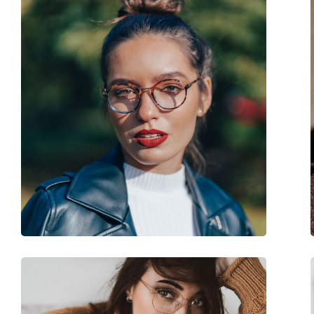
Verstellbare Nasenpads:
Nein
Sonnenclip:
Nein
Accessories
Etui:
Ja
Reinigungstuch:
Ja
Weiteres
Sex:
Damen
Kategorie:
Brillen
Marke:
Moschino
Code:
MOS528 B3V 17 52