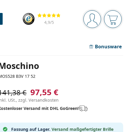
Navigationsleiste
Bewertung
Sie sind angemel
Der Ware
4,9
/5
Bonusware
Moschino
MOS528 B3V 17 52
97,55 €
141,38 €
inkl. USt., zzgl. Versandkosten
Kostenloser Versand mit DHL GoGreen!
Fassung auf Lager.
Versand maßgefertigter Brille