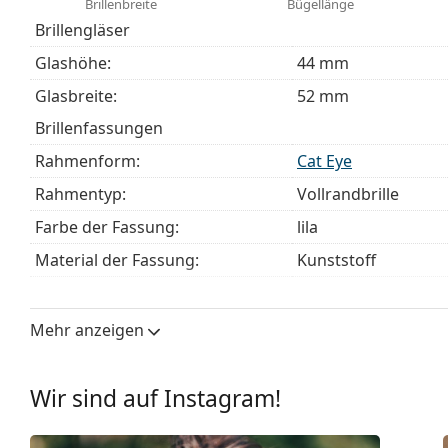
Brillenbreite
Bügellänge
Brillengläser
Es ist ein Medizinprodukt. Lesen Sie vor dem Gebrauch 
Glashöhe:
44 mm
Glasbreite:
52 mm
Brillenfassungen
Rahmenform:
Cat Eye
Rahmentyp:
Vollrandbrille
Farbe der Fassung:
lila
Material der Fassung:
Kunststoff
Größe:
S
Brillenbreite:
129 mm
Mehr anzeigen
Bügellänge:
145 mm
Stegbreite:
17 mm
Wir sind auf Instagram!
Gewicht:
40 g