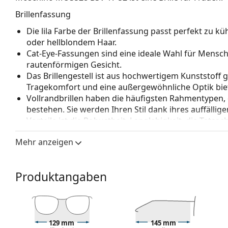
Brillenfassung
Die lila Farbe der Brillenfassung passt perfekt z
oder hellblondem Haar.
Cat-Eye-Fassungen sind eine ideale Wahl für Mensc
rautenförmigen Gesicht.
Das Brillengestell ist aus hochwertigem Kunststoff 
Tragekomfort und eine außergewöhnliche Optik biet
Vollrandbrillen haben die häufigsten Rahmentypen,
bestehen. Sie werden Ihren Stil dank ihres auffälli
Vorteile ist die Robustheit, Langlebigkeit, die Tatsa
vor allem ihr Schutz vor Beschädigungen. Dieser Rah
Mehr anzeigen
Gläser mit höherer optischer Leistung.
Zubehör
Produktangaben
Wir liefern die Brille in ihrem Original-Etui. Die Far
Das mitgelieferte Tuch ist zum Reinigen und Pflegen
einem Stoffbeutel anstelle eines Tuchs geliefert wer
Entdecken Sie das gesamte Sortiment der
Brillen
, um w
129 mm
145 mm
unseren
Brillen-Ratgeber
, wenn Sie Hilfe bei der Auswa