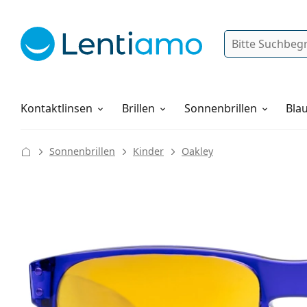
Suche
Anmelden
Web-Navigation
Pflegemittel
Alles über den Einkauf
Kontaktlinsen
Brillen
Sonnenbrillen
Blau
Sonnenbrillen
Kinder
Oakley