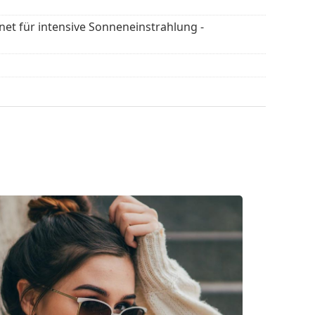
 der Stadt geeignet.
gnet für intensive Sonneneinstrahlung -
flegen der Sonnenbrille. Einige Modelle können
 werden.
en
, um weitere Modelle beliebter Marken zu