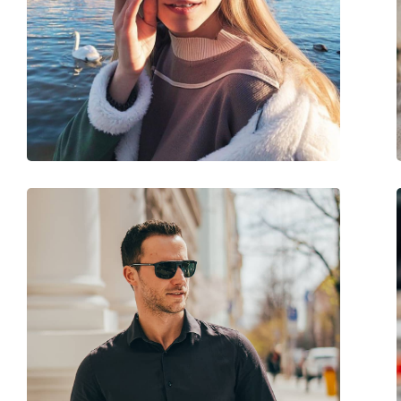
Brillenbreite:
127 mm
Bügellänge:
128 mm
Stegbreite:
16 mm
Gewicht:
100 g
Verstellbare Nasenpads:
Nein
Federscharnier:
Nein
Accessories
Etui:
Nein
Reinigungstuch:
Ja
Weiteres
Sex:
Kinder
Kategorie:
Sonnenbrillen
Marke:
Oakley
Verwendung:
Sport