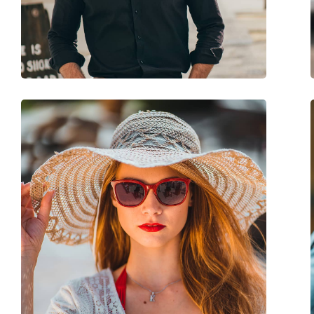
Sport:
Golf, Wandern
Code:
OJ 9007 900706 53