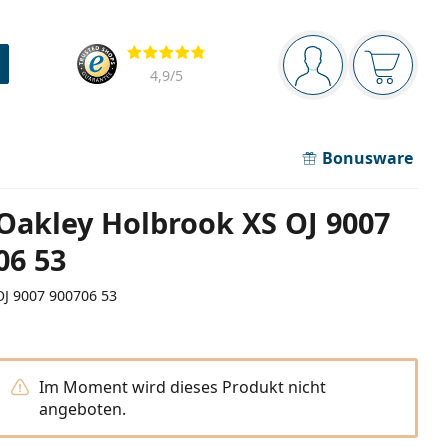
Navigationsleiste
Bewertung
Sie sind angemel
Der Ware
4,9
/5
Bonusware
Oakley Holbrook XS OJ 9007
06 53
OJ 9007 900706 53
Im Moment wird dieses Produkt nicht
angeboten.