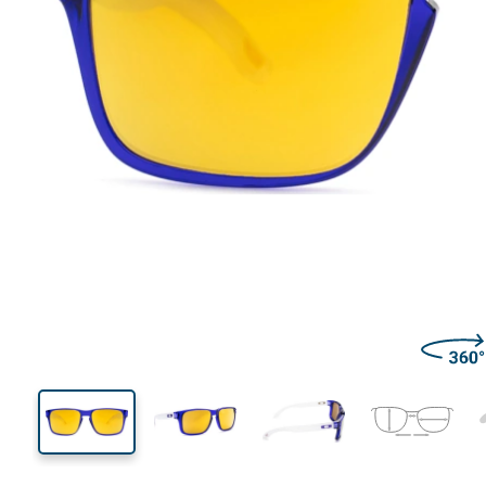
127 mm
Brillenbreite
Glasbrei
39 mm
53 mm
Glashöhe
Glasbreite