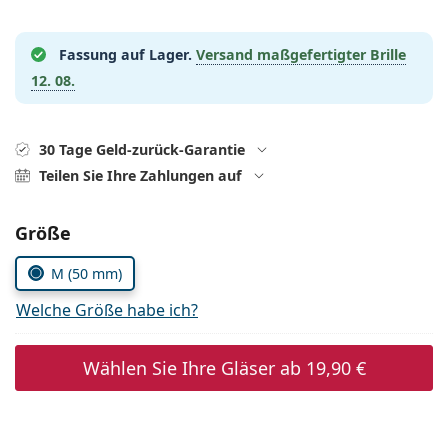
ist offline
Persol
Prada
Fassung auf Lager.
Versand maßgefertigter Brille
12. 08.
Alle Marken
30 Tage Geld-zurück-Garantie
Teilen Sie Ihre Zahlungen auf
Parameter wählen
Größe
M (50 mm)
Welche Größe habe ich?
Wählen Sie Ihre Gläser ab
19,90 €