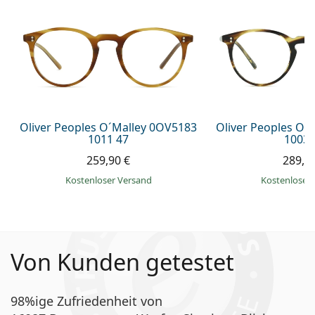
Oliver Peoples O´Malley 0OV5183
Oliver Peoples O´
1011 47
1003 
259,90 €
289,9
Kostenloser Versand
Kostenloser
Von Kunden getestet
98%ige Zufriedenheit von