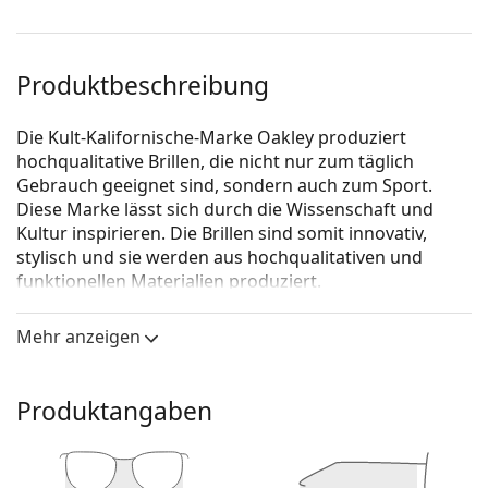
Produktbeschreibung
Die Kult-Kalifornische-Marke Oakley produziert
hochqualitative Brillen, die nicht nur zum täglich
Gebrauch geeignet sind, sondern auch zum Sport.
Diese Marke lässt sich durch die Wissenschaft und
Kultur inspirieren. Die Brillen sind somit innovativ,
stylisch und sie werden aus hochqualitativen und
funktionellen Materialien produziert.
Oakley Pitchman R Carbon OX8149 814903
ist eine
Mehr anzeigen
Brille für Männer.
Schauen Sie sich mit der virtuellen Anprobefunktion
von Lentiamo an, wie Sie in dieser Brille aussehen.
Produktangaben
Brillenfassung
Eine transparente Brillenfassung passt sowohl zu