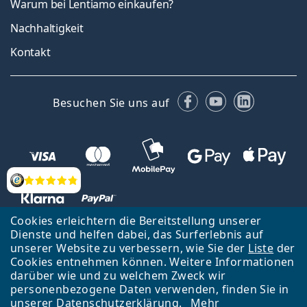
Warum bei Lentiamo einkaufen?
Nachhaltigkeit
Kontakt
Facebook
YouTube
LinkedIn
Besuchen Sie uns auf
Bewertung
Cookies erleichtern die Bereitstellung unserer
Dienste und helfen dabei, das Surferlebnis auf
unserer Website zu verbessern, wie Sie der
Liste
der
Zurück zur Hauptseite
Nach oben
Cookies entnehmen können. Weitere Informationen
Lentiamo s.r.o., Tschechien ist Eigentümer und Betreiber des Online-
darüber wie und zu welchem Zweck wir
Shops Lentiamo.de
Seit 18 Jahren sind wir für Sie da.
personenbezogene Daten verwenden, finden Sie in
unserer
Datenschutzerklärung
.
Mehr