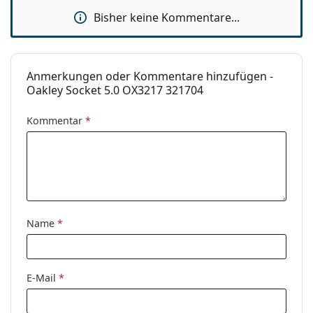
von Brillen geeignet. Einige Modelle können mit
Bisher keine Kommentare...
einem Stoffbeutel anstelle eines Tuchs geliefert
werden.
Entdecken Sie das gesamte Sortiment der
Brillen
, um
weitere Modelle zu finden, oder nutzen Sie unseren
Anmerkungen oder Kommentare hinzufügen -
Brillen-Ratgeber
, wenn Sie Hilfe bei der Auswahl
Oakley Socket 5.0 OX3217 321704
benötigen.
Kommentar
*
Es ist ein Medizinprodukt. Lesen Sie vor dem Gebrauch
die Anleitung.
Name
*
E-Mail
*