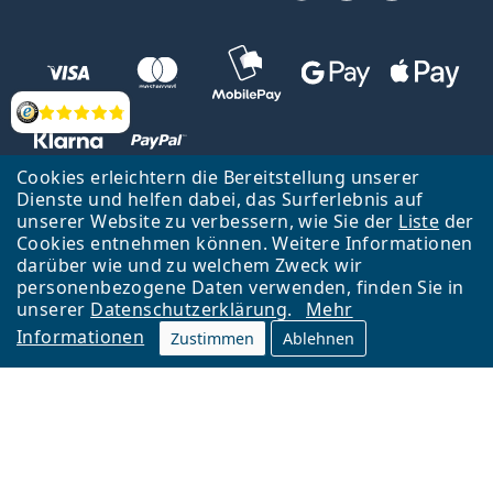
Bewertung
Cookies erleichtern die Bereitstellung unserer
Dienste und helfen dabei, das Surferlebnis auf
unserer Website zu verbessern, wie Sie der
Liste
der
Zurück zur Hauptseite
Nach oben
Cookies entnehmen können. Weitere Informationen
Lentiamo s.r.o., Tschechien ist Eigentümer und Betreiber des Online-
darüber wie und zu welchem Zweck wir
Shops Lentiamo.de
Seit 18 Jahren sind wir für Sie da.
personenbezogene Daten verwenden, finden Sie in
unserer
Datenschutzerklärung
.
Mehr
Informationen
Zustimmen
Ablehnen