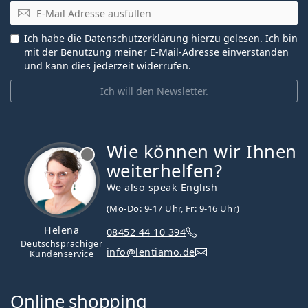
E-Mail
Ich habe die
Datenschutzerklärung
hierzu gelesen. Ich bin
mit der Benutzung meiner E-Mail-Adresse einverstanden
und kann dies jederzeit widerrufen.
Ich will den Newsletter.
Wie können wir Ihnen
ist offline
weiterhelfen?
We also speak English
(Mo-Do: 9-17 Uhr, Fr: 9-16 Uhr)
Helena
08452 44 10 394
Deutschsprachiger
info@lentiamo.de
Kundenservice
Online shopping