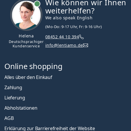
Wie können wir Ihnen
ist online
weiterhelfen?
We also speak English
(Mo-Do: 9-17 Uhr, Fr: 9-16 Uhr)
Helena
08452 44 10 394
Deutschsprachiger
info@lentiamo.de
Kundenservice
Online shopping
Alles über den Einkauf
Zahlung
Lieferung
Abholstationen
AGB
Erklärung zur Barrierefreiheit der Website