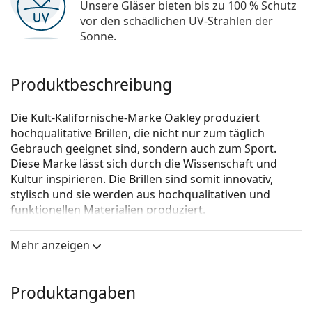
Unsere Gläser bieten bis zu 100 % Schutz
vor den schädlichen UV-Strahlen der
Sonne.
Produktbeschreibung
Die Kult-Kalifornische-Marke Oakley produziert
hochqualitative Brillen, die nicht nur zum täglich
Gebrauch geeignet sind, sondern auch zum Sport.
Diese Marke lässt sich durch die Wissenschaft und
Kultur inspirieren. Die Brillen sind somit innovativ,
stylisch und sie werden aus hochqualitativen und
funktionellen Materialien produziert.
Oakley Socket Ti OX5019 501901 56
ist eine Brille für
Mehr anzeigen
Männer.
Schauen Sie sich mit der virtuellen Anprobefunktion
von Lentiamo an, wie Sie in dieser Brille aussehen.
Produktangaben
Brillenfassung