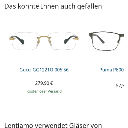
08452 44 10 394
Gucci
Alle Pflegemittel
Das könnte Ihnen auch gefallen
Alle Marken
ist online
Persol
Prada
Alle Marken
Gucci GG1221O 005 56
Puma PE0027
279,90 €
57,99
Kostenloser Versand
Lentiamo verwendet Gläser von