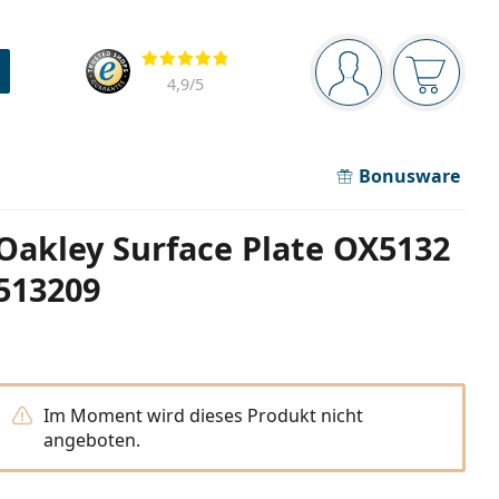
Navigationsleiste
Bewertung
Sie sind angemel
Der Ware
4,9
/5
Bonusware
Oakley Surface Plate OX5132
513209
Im Moment wird dieses Produkt nicht
angeboten.