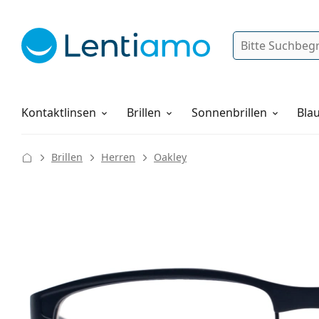
Suche
Anmelden
Web-Navigation
Pflegemittel
Alles über den Einkauf
Kontaktlinsen
Brillen
Sonnenbrillen
Blau
Brillen
Herren
Oakley