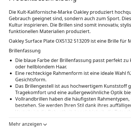
Die Kult-Kalifornische-Marke Oakley produziert hochqual
Gebrauch geeignet sind, sondern auch zum Sport. Dies
Kultur inspirieren. Die Brillen sind somit innovativ, st
funktionellen Materialien produziert.
Oakley Surface Plate OX5132 513209
ist eine Brille für
Brillenfassung
Die blaue Farbe der Brillenfassung passt perfekt 
oder hellblondem Haar.
Eine rechteckige Rahmenform ist eine ideale Wahl 
Gesichtsform.
Das Brillengestell ist aus hochwertigem Kunststoff 
Tragekomfort und eine außergewöhnliche Optik biet
Vollrandbrillen haben die häufigsten Rahmentypen,
bestehen. Sie werden Ihren Stil dank ihres auffälli
Vorteile ist die Robustheit, Langlebigkeit, die Tatsa
vor allem ihr Schutz vor Beschädigungen. Dieser Rah
Mehr anzeigen
Gläser mit höherer optischer Leistung.
Verstellbare Nasenpads ermöglichen eine sanfte Verä