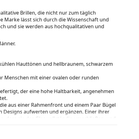
itative Brillen, die nicht nur zum täglich
e Marke lässt sich durch die Wissenschaft und
ylisch und sie werden aus hochqualitativen und
 Männer.
zu kühlen Hauttönen und hellbraunem, schwarzem
für Menschen mit einer ovalen oder runden
gefertigt, der eine hohe Haltbarkeit, angenehmen
et.
 die aus einer Rahmenfront und einem Paar Bügel
gen Designs aufwerten und ergänzen. Einer ihrer
che, dass sie das Glas vollständig umschließen, und
mentyp ist für alle Gläser geeignet, auch für
nderung der Position und des Sitzes Ihrer Brille.