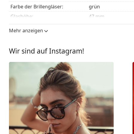
mit einem Stoffbeutel anstelle eines Tuchs geliefert
Farbe der Brillengläser:
grün
Entdecken Sie das gesamte Sortiment der
Sonnenbrill
Glashöhe:
47 mm
finden.
Glasbreite:
52 mm
Mehr anzeigen
Glasmaterial:
Kunststoff
UV-Filter 400:
Ja
Wir sind auf Instagram!
Brillenfassungen
Rahmenform:
Rund
Farbe der Fassung:
schwarz
Material der Fassung:
Metall
Größe:
M
Brillenbreite:
130 mm
Bügellänge:
140 mm
Stegbreite:
18 mm