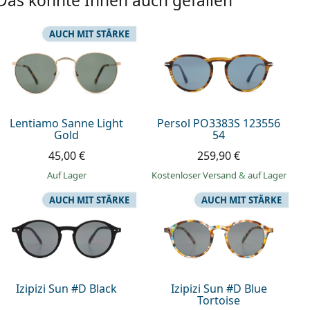
Das könnte Ihnen auch gefallen
AUCH MIT STÄRKE
Lentiamo Sanne Light
Persol PO3383S 123556
Gold
54
45,00 €
259,90 €
auf Lager
Kostenloser Versand
&
auf Lager
AUCH MIT STÄRKE
AUCH MIT STÄRKE
Izipizi Sun #D Black
Izipizi Sun #D Blue
Tortoise