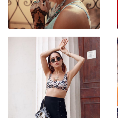
Gewicht:
150 g
Verstellbare Nasenpads:
Ja
Federscharnier:
Ja
Accessories
Etui:
Ja
Reinigungstuch:
Ja
Weiteres
Sex:
Unisex
Kategorie:
Sonnenbrillen
Marke:
Persol
Verwendung:
Mode
Code:
PO2496S 113831 52