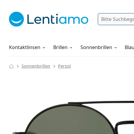
Suche
Anmelden
Web-Navigation
Pflegemittel
Alles über den Einkauf
Kontaktlinsen
Brillen
Sonnenbrillen
Blau
Sonnenbrillen
Persol