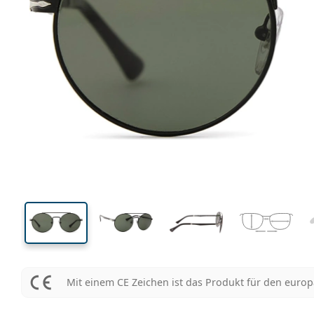
130 mm
Brillenbreite
Glasbrei
47 mm
52 mm
Glashöhe
Glasbreite
Mit einem CE Zeichen ist das Produkt für den euro