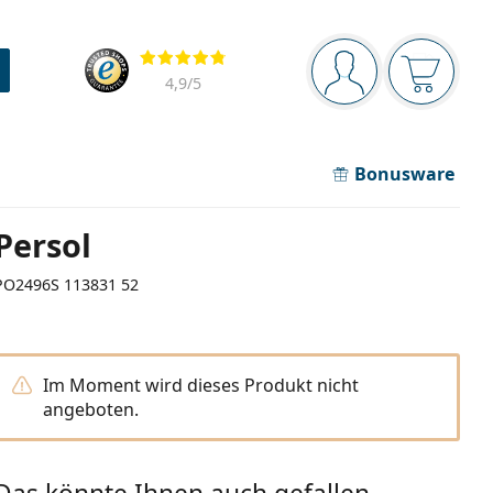
Navigationsleiste
Bewertung
Sie sind angemel
Der Ware
4,9
/5
Bonusware
Persol
PO2496S 113831 52
Im Moment wird dieses Produkt nicht
angeboten.