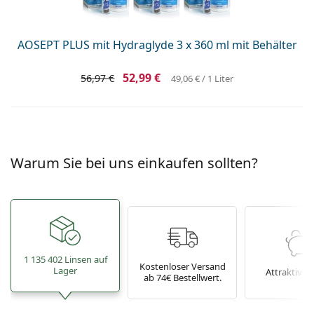
AOSEPT PLUS mit Hydraglyde 3 x 360 ml mit Behälter
52,99 €
56,97 €
49,06 €
/ 1 Liter
Warum Sie bei uns einkaufen sollten?
1 135 402 Linsen auf
Kostenloser Versand
Lager
Attraktive P
ab 74€ Bestellwert.