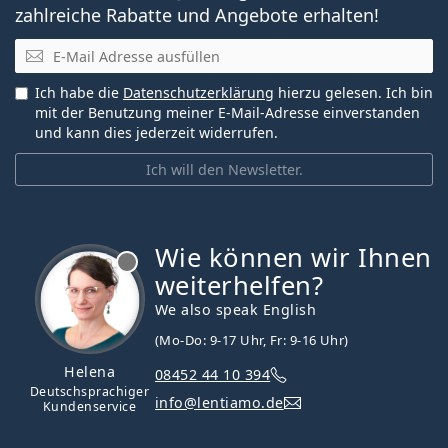
zahlreiche Rabatte und Angebote erhalten!
E-Mail
Ich habe die
Datenschutzerklärung
hierzu gelesen. Ich bin
mit der Benutzung meiner E-Mail-Adresse einverstanden
und kann dies jederzeit widerrufen.
Ich will den Newsletter.
Wie können wir Ihnen
ist offline
weiterhelfen?
We also speak English
(Mo-Do: 9-17 Uhr, Fr: 9-16 Uhr)
Helena
08452 44 10 394
Deutschsprachiger
info@lentiamo.de
Kundenservice