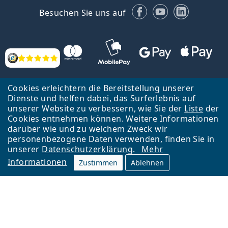
Facebook
YouTube
LinkedIn
Besuchen Sie uns auf
Bewertung
Cookies erleichtern die Bereitstellung unserer
Dienste und helfen dabei, das Surferlebnis auf
unserer Website zu verbessern, wie Sie der
Liste
der
Cookies entnehmen können. Weitere Informationen
Zurück zur Hauptseite
Nach oben
darüber wie und zu welchem Zweck wir
Lentiamo s.r.o., Tschechien ist Eigentümer und Betreiber des Online-
personenbezogene Daten verwenden, finden Sie in
Shops Lentiamo.de
Seit 18 Jahren sind wir für Sie da.
unserer
Datenschutzerklärung
.
Mehr
Informationen
Zustimmen
Ablehnen