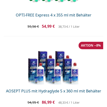
ist offline
Persol
Prada
OPTI-FREE Express 4 x 355 ml mit Behälter
Alle Marken
54,99 €
59,56 €
38,73 €
/ 1 Liter
AKTION −8%
AOSEPT PLUS mit Hydraglyde 5 x 360 ml mit Behälter
86,99 €
94,95 €
48,33 €
/ 1 Liter