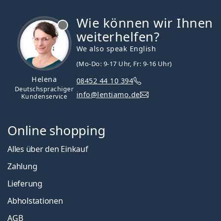
Wie können wir Ihnen
ist offline
weiterhelfen?
We also speak English
(Mo-Do: 9-17 Uhr, Fr: 9-16 Uhr)
Helena
08452 44 10 394
Deutschsprachiger
info@lentiamo.de
Kundenservice
Online shopping
Alles über den Einkauf
Zahlung
Lieferung
Abholstationen
AGB