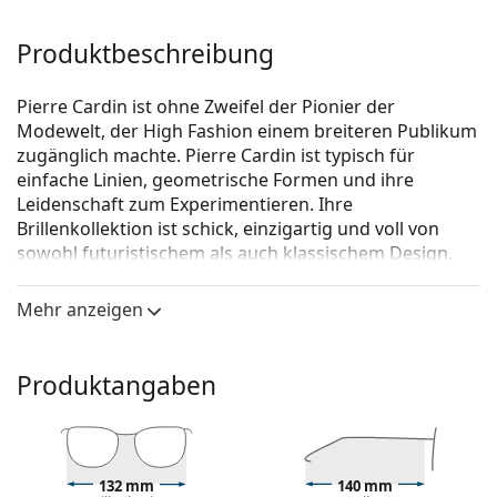
Produktbeschreibung
Pierre Cardin ist ohne Zweifel der Pionier der
Modewelt, der High Fashion einem breiteren Publikum
zugänglich machte. Pierre Cardin ist typisch für
einfache Linien, geometrische Formen und ihre
Leidenschaft zum Experimentieren. Ihre
Brillenkollektion ist schick, einzigartig und voll von
sowohl futuristischem als auch klassischem Design,
während sie für alle Modefans erschwinglich ist.
Mehr anzeigen
Pierre Cardin P.C. 8487 05L 16 52
ist eine Brille für
Frauen.
Schauen Sie sich mit der virtuellen Anprobefunktion
Produktangaben
von Lentiamo an, wie Sie in dieser Brille aussehen.
Brillenfassung
Die braune Farbe der Brillenfassung passt perfekt
132 mm
140 mm