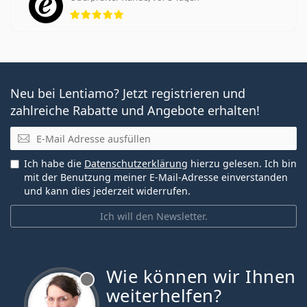
Bewertung 5 aus 5
Neu bei Lentiamo? Jetzt registrieren und
zahlreiche Rabatte und Angebote erhalten!
E-Mail
Ich habe die
Datenschutzerklärung
hierzu gelesen. Ich bin
mit der Benutzung meiner E-Mail-Adresse einverstanden
und kann dies jederzeit widerrufen.
Ich will den Newsletter.
Wie können wir Ihnen
ist offline
weiterhelfen?