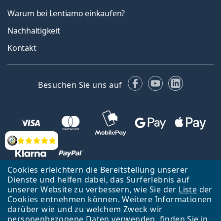
Warum bei Lentiamo einkaufen?
Nachhaltigkeit
Kontakt
Facebook
YouTube
LinkedIn
Besuchen Sie uns auf
Bewertung
Cookies erleichtern die Bereitstellung unserer
Dienste und helfen dabei, das Surferlebnis auf
unserer Website zu verbessern, wie Sie der
Liste
der
Zurück zur Hauptseite
Nach oben
Cookies entnehmen können. Weitere Informationen
Lentiamo s.r.o., Tschechien ist Eigentümer und Betreiber des Online-
darüber wie und zu welchem Zweck wir
Shops Lentiamo.de
Seit 18 Jahren sind wir für Sie da.
personenbezogene Daten verwenden, finden Sie in