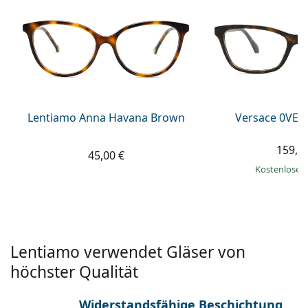
ist offline
Persol
Prada
Alle Marken
Lentiamo Anna Havana Brown
Versace 0VE3
159,9
45,00 €
Kostenloser
Lentiamo verwendet Gläser von
höchster Qualität
Widerstandsfähige Beschichtung