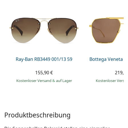
08452 44 10 394
Gucci
Alle Pflegemittel
Alle Marken
ist online
Persol
Prada
Alle Marken
Ray-Ban RB3449 001/13 59
Bottega Veneta B
155,90 €
219,9
Kostenloser Versand
&
auf Lager
Kostenloser Vers
Produktbeschreibung