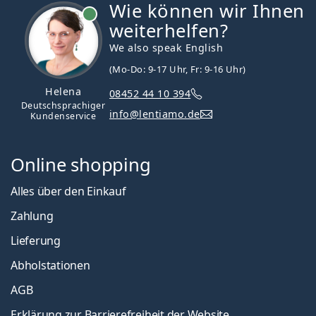
Wie können wir Ihnen
ist online
weiterhelfen?
We also speak English
(Mo-Do: 9-17 Uhr, Fr: 9-16 Uhr)
Helena
08452 44 10 394
Deutschsprachiger
info@lentiamo.de
Kundenservice
Online shopping
Alles über den Einkauf
Zahlung
Lieferung
Abholstationen
AGB
Erklärung zur Barrierefreiheit der Website