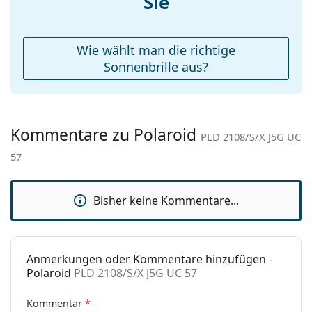
Sie
Etui:
Nein
Reinigungstuch:
Ja
Wie wählt man die richtige
Weiteres
Sonnenbrille aus?
Sex:
Herren
Kategorie:
Sonnenbrillen
Kommentare zu Polaroid
Marke:
Polaroid
PLD 2108/S/X J5G UC
57
Verwendung:
Mode
Code:
PLD 2108/S/X J5G UC 57
Bisher keine Kommentare...
Anmerkungen oder Kommentare hinzufügen -
Polaroid
PLD 2108/S/X J5G UC 57
Kommentar
*