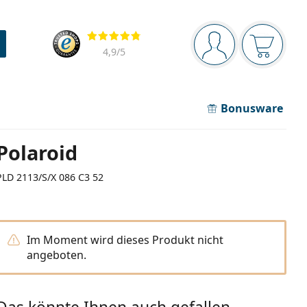
Navigationsleiste
Bewertung
Sie sind angemel
Der Ware
4,9
/5
Bonusware
Polaroid
PLD 2113/S/X 086 C3 52
Im Moment wird dieses Produkt nicht
angeboten.