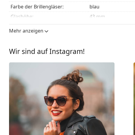
mit einem Stoffbeutel anstelle eines Tuchs geliefert
Farbe der Brillengläser:
blau
Entdecken Sie das gesamte Sortiment der
Sonnenbrill
Glashöhe:
43 mm
finden.
Glasbreite:
52 mm
Mehr anzeigen
Glasmaterial:
Kunststoff
UV-Filter 400:
Ja
Wir sind auf Instagram!
Brillenfassungen
Rahmenform:
Quadratisch
Farbe der Fassung:
braun
Material der Fassung:
Metall/Kunststoff
Größe:
M
Brillenbreite:
136 mm
Bügellänge:
145 mm
Stegbreite:
21 mm