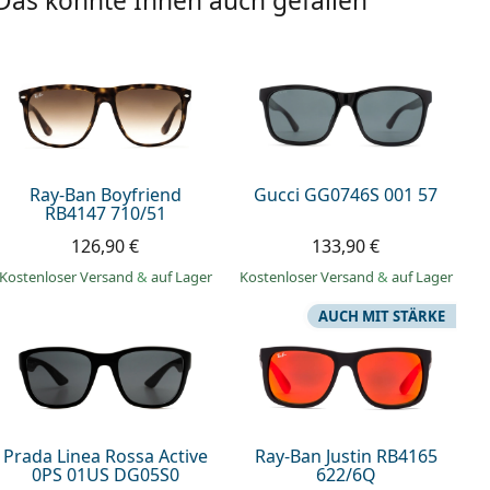
Das könnte Ihnen auch gefallen
Ray-Ban Boyfriend
Gucci GG0746S 001 57
RB4147 710/51
126,90 €
133,90 €
Kostenloser Versand
&
auf Lager
Kostenloser Versand
&
auf Lager
AUCH MIT STÄRKE
Prada Linea Rossa Active
Ray-Ban Justin RB4165
0PS 01US DG05S0
622/6Q