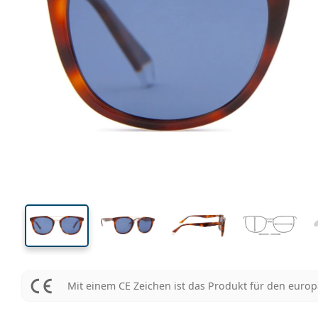
136 mm
Brillenbreite
Glasbrei
43 mm
52 mm
Glashöhe
Glasbreite
Mit einem CE Zeichen ist das Produkt für den euro