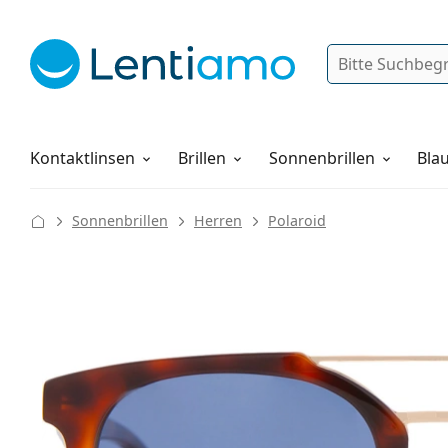
Suche
Anmelden
Web-Navigation
Pflegemittel
Alles über den Einkauf
Kontaktlinsen
Brillen
Sonnenbrillen
Blau
Sonnenbrillen
Herren
Polaroid