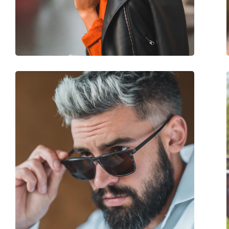
Gewicht:
105 g
Verstellbare Nasenpads:
Ja
Federscharnier:
Nein
Accessories
Etui:
Nein
Reinigungstuch:
Ja
Weiteres
Sex:
Herren
Kategorie:
Sonnenbrillen
Marke:
Polaroid
Verwendung:
Mode
Code:
PLD 2113/S/X 086 C