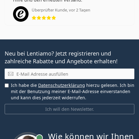
Überprüfter Kunde, vor 2 Tagen
Bewertung 5 aus 5
Neu bei Lentiamo? Jetzt registrieren und
zahlreiche Rabatte und Angebote erhalten!
E-Mail
Ich habe die
Datenschutzerklärung
hierzu gelesen. Ich bin
mit der Benutzung meiner E-Mail-Adresse einverstanden
und kann dies jederzeit widerrufen.
Ich will den Newsletter.
Wie können wir Ihnen
ist online