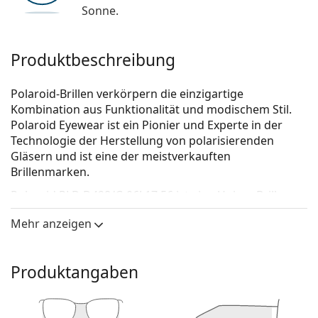
Sonne.
Produktbeschreibung
Polaroid-Brillen verkörpern die einzigartige
Kombination aus Funktionalität und modischem Stil.
Polaroid Eyewear ist ein Pionier und Experte in der
Technologie der Herstellung von polarisierenden
Gläsern und ist eine der meistverkauften
Brillenmarken.
Polaroid PLD D428/G 06J 17 56
ist eine Unisex Brille.
Schauen Sie sich mit der virtuellen Anprobefunktion
Mehr anzeigen
von Lentiamo an, wie Sie in dieser Brille aussehen.
Brillenfassung
Produktangaben
Die goldene Farbe der Brillenfassung passt perfekt
zu warmen Hauttönen und dunkelbraunem Haar.
Eine Quadratische Rahmenform ist eine ideale Wahl