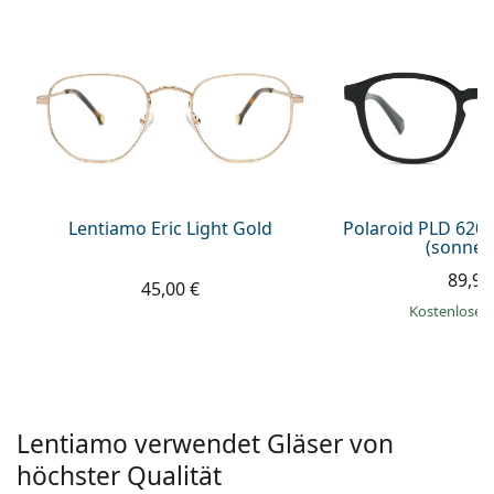
08452 44 10 394
Gucci
Alle Pflegemittel
Alle Marken
ist online
Persol
Prada
Alle Marken
Lentiamo Eric Light Gold
Polaroid PLD 620
(sonnen
89,99
45,00 €
Kostenloser
Lentiamo verwendet Gläser von
höchster Qualität