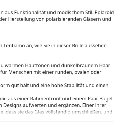
on aus Funktionalität und modischem Stil. Polaroid
 der Herstellung von polarisierenden Gläsern und
 Lentiamo an, wie Sie in dieser Brille aussehen.
kt zu warmen Hauttönen und dunkelbraunem Haar.
 für Menschen mit einer runden, ovalen oder
e Form gut hält und eine hohe Stabilität und einen
 die aus einer Rahmenfront und einem Paar Bügel
gen Designs aufwerten und ergänzen. Einer ihrer
che, dass sie das Glas vollständig umschließen, und
mentyp ist für alle Gläser geeignet, auch für
nderung der Position und des Sitzes Ihrer Brille.