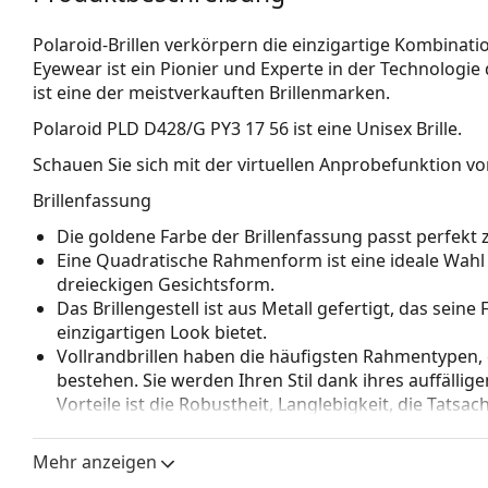
Polaroid-Brillen verkörpern die einzigartige Kombinati
Eyewear ist ein Pionier und Experte in der Technologie
ist eine der meistverkauften Brillenmarken.
Polaroid PLD D428/G PY3 17 56
ist eine Unisex Brille.
Schauen Sie sich mit der virtuellen Anprobefunktion von
Brillenfassung
Die goldene Farbe der Brillenfassung passt perfe
Eine Quadratische Rahmenform ist eine ideale Wahl
dreieckigen Gesichtsform.
Das Brillengestell ist aus Metall gefertigt, das sein
einzigartigen Look bietet.
Vollrandbrillen haben die häufigsten Rahmentypen,
bestehen. Sie werden Ihren Stil dank ihres auffälli
Vorteile ist die Robustheit, Langlebigkeit, die Tatsa
vor allem ihr Schutz vor Beschädigungen. Dieser Rah
Gläser mit höherer optischer Leistung.
Mehr anzeigen
Verstellbare Nasenpads ermöglichen eine sanfte Verä