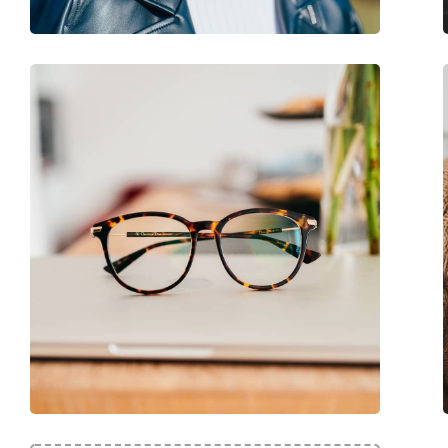
Marke:
Polaroid
Code:
PLD D428/G PY3 17 