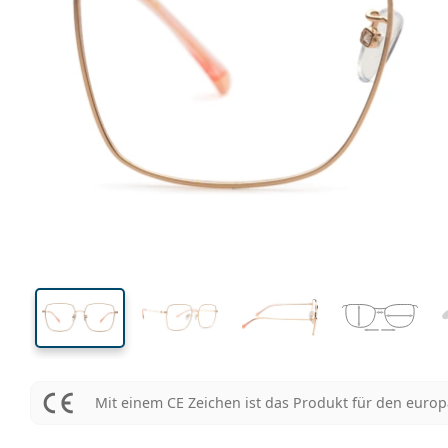
143 mm
Brillenbreite
Glasbrei
51 mm
56 mm
Glashöhe
Glasbreite
Mit einem CE Zeichen ist das Produkt für den euro