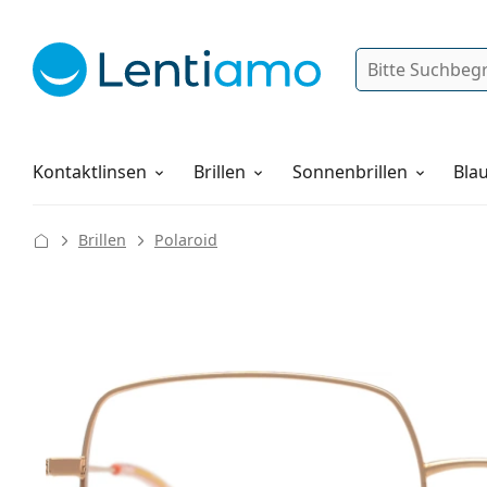
Suche
Anmelden
Web-Navigation
Pflegemittel
Alles über den Einkauf
Kontaktlinsen
Brillen
Sonnenbrillen
Blau
Brillen
Polaroid