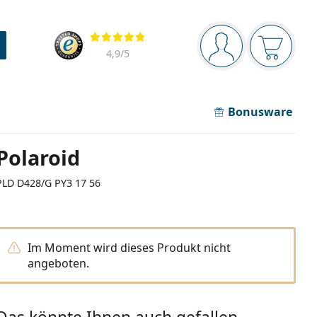
Navigationsleiste
Bewertung
Sie sind angemel
Der Ware
4,9
/5
Bonusware
Polaroid
PLD D428/G PY3 17 56
Im Moment wird dieses Produkt nicht
angeboten.