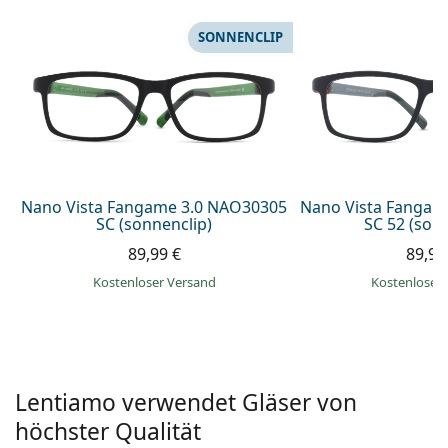
08452 44 10 394
Gucci
Alle Pflegemittel
Alle Marken
SONNENCLIP
ist online
Persol
Prada
Alle Marken
Nano Vista Fangame 3.0 NAO30305
Nano Vista Fangam
SC (sonnenclip)
SC 52 (son
89,99 €
89,99
Kostenloser Versand
Kostenloser
Lentiamo verwendet Gläser von
höchster Qualität