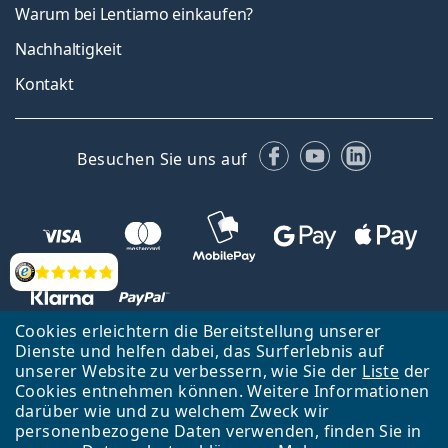
Warum bei Lentiamo einkaufen?
Nachhaltigkeit
Kontakt
Facebook
YouTube
LinkedIn
Besuchen Sie uns auf
Bewertung
Cookies erleichtern die Bereitstellung unserer
Dienste und helfen dabei, das Surferlebnis auf
unserer Website zu verbessern, wie Sie der
Liste
der
Zurück zur Hauptseite
Nach oben
Cookies entnehmen können. Weitere Informationen
Lentiamo s.r.o., Tschechien ist Eigentümer und Betreiber des Online-
darüber wie und zu welchem Zweck wir
Shops Lentiamo.de
Seit 18 Jahren sind wir für Sie da.
personenbezogene Daten verwenden, finden Sie in