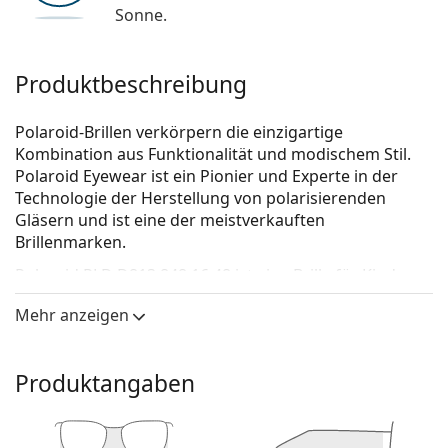
Sonne.
Produktbeschreibung
Polaroid-Brillen verkörpern die einzigartige
Kombination aus Funktionalität und modischem Stil.
Polaroid Eyewear ist ein Pionier und Experte in der
Technologie der Herstellung von polarisierenden
Gläsern und ist eine der meistverkauften
Brillenmarken.
Polaroid PLD D813 848 16 48
ist eine Brille für Kinder.
Schauen Sie sich mit der virtuellen Anprobefunktion
Mehr anzeigen
von Lentiamo an, wie Sie in dieser Brille aussehen.
Brillenfassung
Produktangaben
Die lila Farbe der Brillenfassung passt perfekt zu
kühlen Hauttönen und schwarzem, grauem,
weißem oder hellblondem Haar.