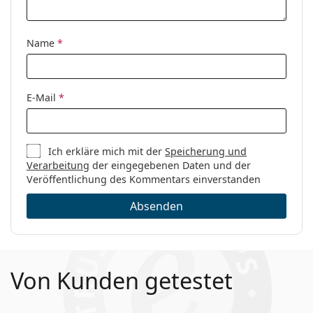
Marke:
Polaroid
Code:
PLD D813 848 16 48
Name
*
E-Mail
*
Ich erkläre mich mit der
Speicherung und
Verarbeitung
der eingegebenen Daten und der
Veröffentlichung des Kommentars einverstanden
Absenden
Von Kunden getestet