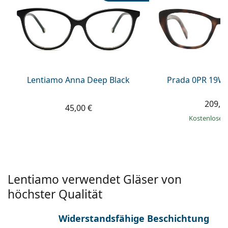
ist offline
Persol
Prada
Alle Marken
Lentiamo Anna Deep Black
Prada 0PR 19W
209,9
45,00 €
Kostenloser
Lentiamo verwendet Gläser von
höchster Qualität
Widerstandsfähige Beschichtung