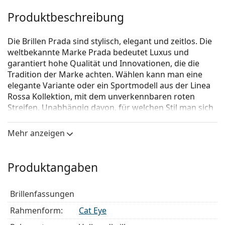
Produktbeschreibung
Die Brillen Prada sind stylisch, elegant und zeitlos. Die
weltbekannte Marke Prada bedeutet Luxus und
garantiert hohe Qualität und Innovationen, die die
Tradition der Marke achten. Wählen kann man eine
elegante Variante oder ein Sportmodell aus der Linea
Rossa Kollektion, mit dem unverkennbaren roten
Streifen. Unabhängig davon, für welchen Stil man sich
entscheidet, mit den Brillen Prada wird das Erscheinen
individuell und einmalig sein.
Mehr anzeigen
Prada 0PR 05WV 3891O1
ist eine Brille für Frauen.
Schauen Sie sich mit der virtuellen Anprobefunktion
Produktangaben
von Lentiamo an, wie Sie in dieser Brille aussehen.
Brillenfassung
Brillenfassungen
Die schwarze Farbe der Brillenfassung passt perfekt
Rahmenform:
Cat Eye
zu kühlen Hauttönen und hellblondem,