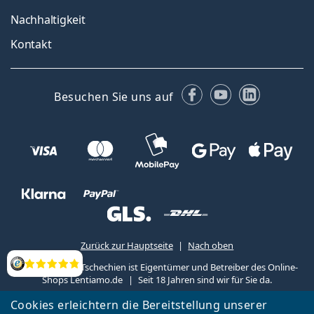
Nachhaltigkeit
Kontakt
Facebook
YouTube
LinkedIn
Besuchen Sie uns auf
Zurück zur Hauptseite
Nach oben
Lentiamo s.r.o., Tschechien ist Eigentümer und Betreiber des Online-
Bewertung
Shops Lentiamo.de
Seit 18 Jahren sind wir für Sie da.
Cookies erleichtern die Bereitstellung unserer