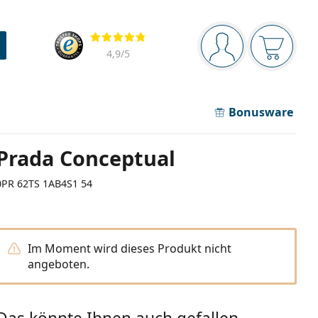
Navigationsleiste
Bewertung
Sie sind angemel
Der Ware
4,9
/5
Bonusware
Prada Conceptual
0PR 62TS 1AB4S1 54
Im Moment wird dieses Produkt nicht
angeboten.