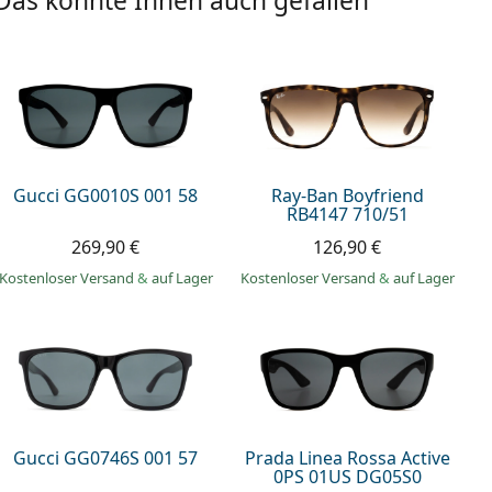
Das könnte Ihnen auch gefallen
Gucci GG0010S 001 58
Ray-Ban Boyfriend
RB4147 710/51
269,90 €
126,90 €
Kostenloser Versand
&
auf Lager
Kostenloser Versand
&
auf Lager
Gucci GG0746S 001 57
Prada Linea Rossa Active
0PS 01US DG05S0