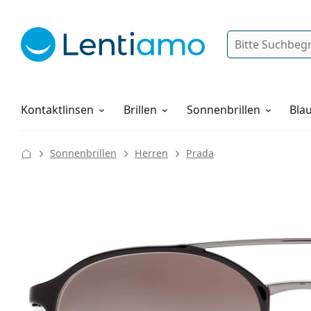
Suche
Anmelden
Web-Navigation
Pflegemittel
Alles über den Einkauf
Kontaktlinsen
Brillen
Sonnenbrillen
Blau
Sonnenbrillen
Herren
Prada