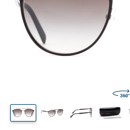
130 mm
Brillenbreite
Glasbrei
50 mm
54 mm
Glashöhe
Glasbreite