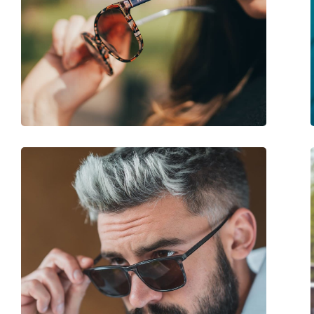
Bügellänge:
140 mm
Stegbreite:
20 mm
Gewicht:
45 g
Verstellbare Nasenpads:
Ja
Accessories
Etui:
Ja
Reinigungstuch:
Ja
Weiteres
Sex:
Herren
Kategorie:
Sonnenbrillen
Marke:
Prada
Verwendung:
Mode
Code:
0PR 62TS 1AB4S1 54