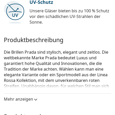
UV-Schutz
Unsere Gläser bieten bis zu 100 % Schutz
vor den schädlichen UV-Strahlen der
Sonne.
Produktbeschreibung
Die Brillen Prada sind stylisch, elegant und zeitlos. Die
weltbekannte Marke Prada bedeutet Luxus und
garantiert hohe Qualität und Innovationen, die die
Tradition der Marke achten. Wählen kann man eine
elegante Variante oder ein Sportmodell aus der Linea
Rossa Kollektion, mit dem unverkennbaren roten
Streifen. Unabhängig davon, für welchen Stil man sich
entscheidet, mit den Brillen Prada wird das Erscheinen
individuell und einmalig sein.
Mehr anzeigen
Prada 0PR 63XV AAV1O1 53
ist eine Brille für Frauen.
Brillenfassung