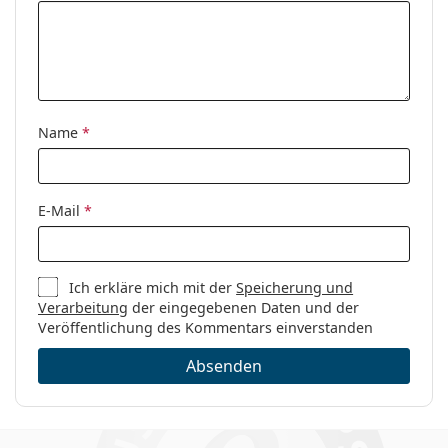
die Anleitung.
Sex:
Damen
Kategorie:
Brillen
Marke:
Prada
Code:
0PR 63XV AAV1O1 53
Name
*
E-Mail
*
Ich erkläre mich mit der
Speicherung und
Verarbeitung
der eingegebenen Daten und der
Veröffentlichung des Kommentars einverstanden
Absenden