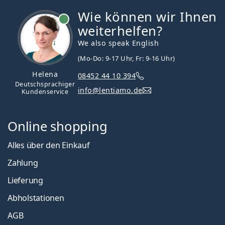
Wie können wir Ihnen
ist online
weiterhelfen?
We also speak English
(Mo-Do: 9-17 Uhr, Fr: 9-16 Uhr)
Helena
08452 44 10 394
Deutschsprachiger
info@lentiamo.de
Kundenservice
Online shopping
Alles über den Einkauf
Zahlung
Lieferung
Abholstationen
AGB