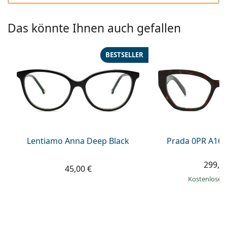
08452 44 10 394
Gucci
Alle Pflegemittel
Alle Marken
ist online
Persol
Das könnte Ihnen auch gefallen
Prada
BESTSELLER
Alle Marken
Lentiamo Anna Deep Black
Prada 0PR A16
299,9
45,00 €
Kostenloser