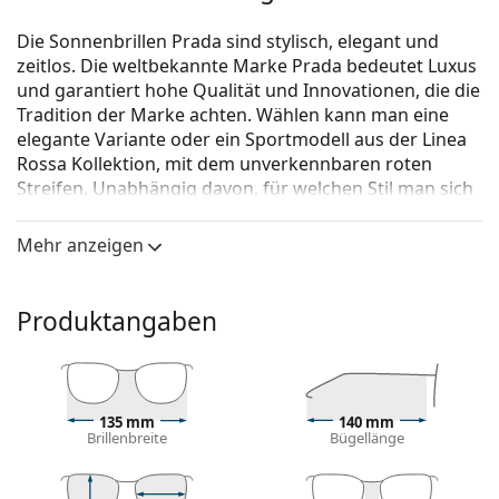
Die Sonnenbrillen Prada sind stylisch, elegant und
zeitlos. Die weltbekannte Marke Prada bedeutet Luxus
und garantiert hohe Qualität und Innovationen, die die
Tradition der Marke achten. Wählen kann man eine
elegante Variante oder ein Sportmodell aus der Linea
Rossa Kollektion, mit dem unverkennbaren roten
Streifen. Unabhängig davon, für welchen Stil man sich
entscheidet, mit den Sonnenbrillen Prada wird das
Erscheinen individuell und einmalig sein.
Mehr anzeigen
Prada Linea Rossa Lifestyle 0PS 51SS ZVN1C0 54
ist
eine Sonnenbrille für Männer.
Produktangaben
Mit der virtuellen Anprobefunktion von Lentiamo
können Sie herausfinden, wie Sie mit dieser
Sonnenbrille aussehen.
Brillenfassung
135 mm
140 mm
Brillenbreite
Bügellänge
Die goldene Farbe des Rahmens passt perfekt zu
warmen Hauttönen und dunkelbraunem Haar.