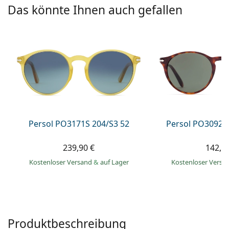
ist offline
Persol
Das könnte Ihnen auch gefallen
Prada
Alle Marken
Persol PO3171S 204/S3 52
Persol PO3092S
239,90 €
142,9
Kostenloser Versand
&
auf Lager
Kostenloser Vers
Produktbeschreibung