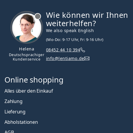
Wie können wir Ihnen
ist offline
weiterhelfen?
We also speak English
(Mo-Do: 9-17 Uhr, Fr: 9-16 Uhr)
Helena
08452 44 10 394
Deutschsprachiger
info@lentiamo.de
Kundenservice
Online shopping
Alles über den Einkauf
Zahlung
Lieferung
Abholstationen
AGB