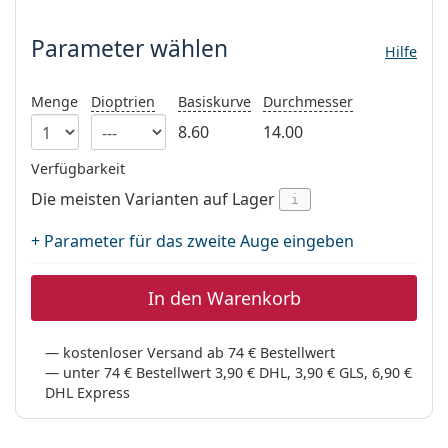
Parameter wählen
ist offline
Persol
Parameter wählen
Prada
Hilfe
Alle Marken
Menge
Dioptrien
Basiskurve
Durchmesser
8.60
14.00
Verfügbarkeit
Die meisten Varianten auf Lager
i
+ Parameter für das zweite Auge eingeben
In den Warenkorb
kostenloser Versand ab 74 € Bestellwert
unter 74 € Bestellwert 3,90 € DHL, 3,90 € GLS, 6,90 €
DHL Express