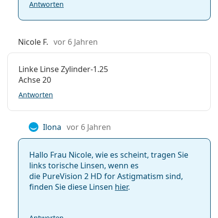
Antworten
Was ist besser: PureVision 2 oder Acuvue Oasys?
Nicole F.
vor 6 Jahren
Was ist der Unterschied zwischen PureVision 2
(6 Linsen) und PureVision 2 (3 Linsen)?
Linke Linse Zylinder-1.25
Achse 20
Weitere Monatskontaktlinsen
Antworten
Am häufigsten werden sie mit dem Pflegemittel
Solunate Multi-Purpose 2 x 400 ml mit Behälter
Ilona
vor 6 Jahren
verkauft.
Es ist ein Medizinprodukt. Lesen Sie vor dem Gebrauch
Hallo Frau Nicole, wie es scheint, tragen Sie
die Anleitung.
links torische Linsen, wenn es
die PureVision 2 HD for Astigmatism sind,
finden Sie diese Linsen
hier
.
Antworten