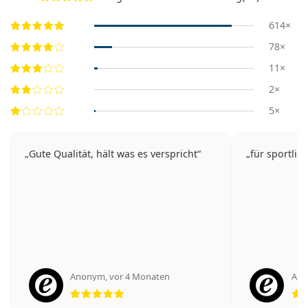
614×
78×
11×
2×
5×
Gute Qualität, hält was es verspricht
für sportlic
Anonym
,
vor 4 Monaten
An
Bewertung 5 aus 5