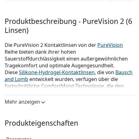
Produktbeschreibung - PureVision 2 (6
Linsen)
Die PureVision 2 Kontaktlinsen von der
PureVision
Reihe bieten dank ihrer hohen
Sauerstoffdurchlässigkeit einen außergewöhnlichen
Tragekomfort und optimale Augengesundheit.
Diese
Silikone-Hydrogel-Kontaktlinsen
, die von
Bausch
and Lomb
entwickelt wurden, verfügen über die
fortschrittliche ComfortMoist-Technologie, die den
Tragekomfort vom Einsetzen bis zum Herausnehmen
erhöht. Die asphärische Oberfläche garantiert auch
Mehr anzeigen
bei schlechten Lichtverhältnissen eine scharfe und
klare Sicht, so dass Sie sich den ganzen Tag sicher in
der Welt bewegen können.
Produkteigenschaften
PureVision 2 sind auch als PureVision 2HD bekannt.
Bitte beachten Sie, dass es sich um das gleiche Produkt