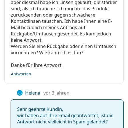
aber diesmal habe ich Linsen gekauft, die stärker
Menschen, die auch bei
asphärische Linsen
sind, als ich brauche. Ich möchte das Produkt
schlechten Lichtverhältnissen scharf und klar sehen
zurücksenden oder gegen schwächere
möchten
Kontaktlinsen tauschen. Ich habe Ihnen eine E-
Menschen, die einen monatlichen
Mail bezüglich meines Antrags auf
Austausch bevorzugen und die Kontaktlinsen
Rückgabe/Umtausch gesendet. Es kam jedoch
regelmäßig tragen
keine Antwort.
Werden Sie eine Rückgabe oder einen Umtausch
Häufig gestellte Fragen zu
vornehmen? Wie kann ich es tun?
PureVision 2
Danke für Ihre Antwort.
Antworten
Wie lange kann man die PureVision 2 tragen?
Helena
vor 3 Jahren
Kann man mit PureVision 2 schlafen?
Sehr geehrte Kundin,
wir haben auf Ihre Email geantwortet, ist die
Sind PureVision 2 und PureVision 2HD dasselbe?
Antwort nicht vielleicht in Spam gelandet?