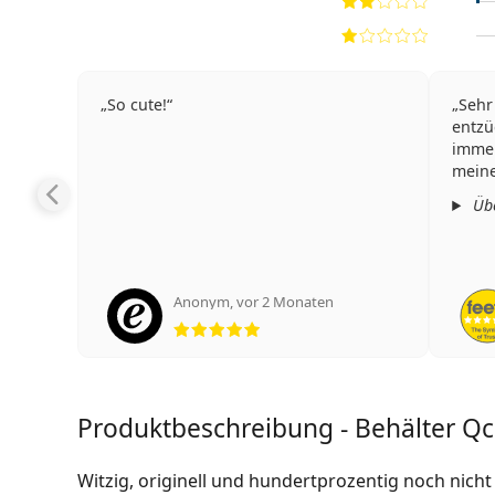
So cute!
Sehr
entzü
immer
meine
Übe
Anonym
,
vor 2 Monaten
Bewertung 5 aus 5
Produktbeschreibung - Behälter Q
Witzig, originell und hundertprozentig noch nicht