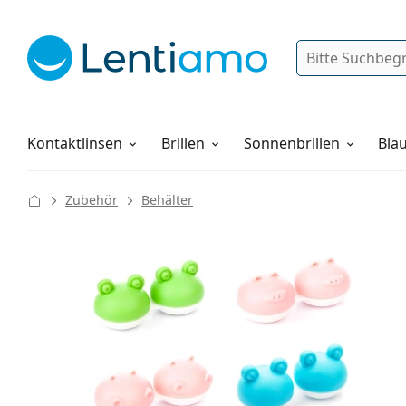
Suche
Anmelden
Web-Navigation
Pflegemittel
Alles über den Einkauf
Kontaktlinsen
Brillen
Sonnenbrillen
Blau
Zubehör
Behälter