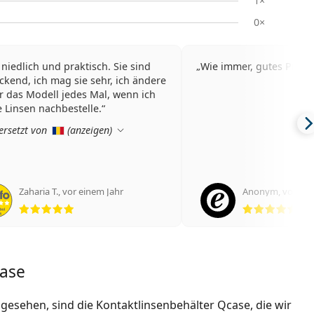
1×
0×
 niedlich und praktisch. Sie sind
Wie immer, gutes Prod
ckend, ich mag sie sehr, ich ändere
 das Modell jedes Mal, wenn ich
 Linsen nachbestelle.
rsetzt von
(
anzeigen
)
Zaharia T.
,
vor einem Jahr
Anonym
,
vor 2 J
Bewertung 5 aus 5
Bew
case
 gesehen, sind die Kontaktlinsenbehälter Qcase, die wir