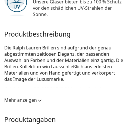
Unsere Gläser bieten bis zu 100 % Schutz
vor den schädlichen UV-Strahlen der
Sonne.
Produktbeschreibung
Die Ralph Lauren Brillen sind aufgrund der genau
abgestimmten zeitlosen Eleganz, der passenden
Auswahl an Farben und der Materialien einzigartig. Die
Brillen-Kollektion wird ausschließlich aus edelsten
Materialien und von Hand gefertigt und verkörpert
das Image der Luxusmarke.
Ralph Lauren 0RL5107 9003 54
ist eine Brille für
Männer.
Mehr anzeigen
Brillenfassung
Die schwarze Farbe der Brillenfassung passt perfekt
Produktangaben
zu kühlen Hauttönen und hellblondem,
hellbraunem oder schwarzem Haar.