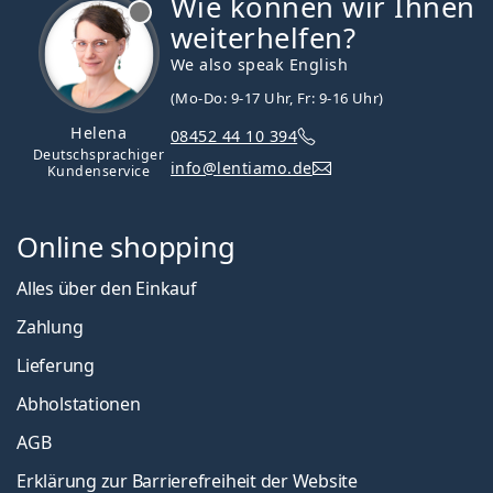
Wie können wir Ihnen
ist offline
weiterhelfen?
We also speak English
(Mo-Do: 9-17 Uhr, Fr: 9-16 Uhr)
Helena
08452 44 10 394
Deutschsprachiger
info@lentiamo.de
Kundenservice
Online shopping
Alles über den Einkauf
Zahlung
Lieferung
Abholstationen
AGB
Erklärung zur Barrierefreiheit der Website