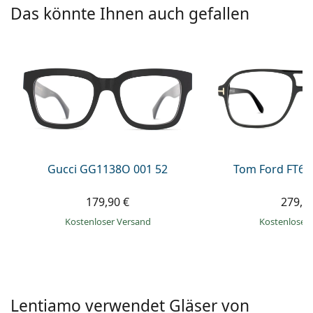
ist offline
Persol
Das könnte Ihnen auch gefallen
Prada
Alle Marken
Gucci GG1138O 001 52
Tom Ford FT60
179,90 €
279,9
Kostenloser Versand
Kostenloser
Lentiamo verwendet Gläser von