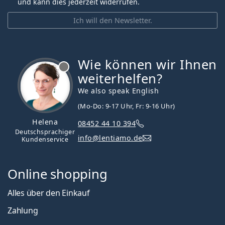
und kann dies jederzeit widerrufen.
Ich will den Newsletter.
Wie können wir Ihnen
ist offline
weiterhelfen?
We also speak English
(Mo-Do: 9-17 Uhr, Fr: 9-16 Uhr)
Helena
08452 44 10 394
Deutschsprachiger
info@lentiamo.de
Kundenservice
Online shopping
Alles über den Einkauf
Zahlung