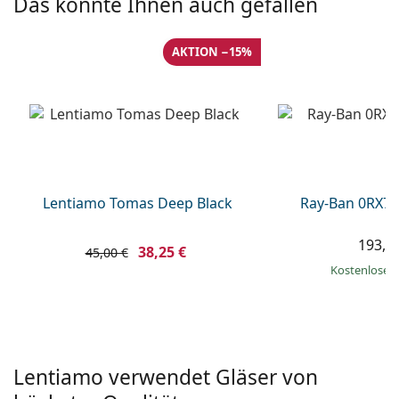
Das könnte Ihnen auch gefallen
ist offline
Persol
Prada
AKTION −15%
Alle Marken
Lentiamo Tomas Deep Black
Ray-Ban 0RX71
193,9
38,25 €
45,00 €
Kostenloser
Lentiamo verwendet Gläser von