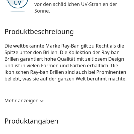
vor den schädlichen UV-Strahlen der
Sonne.
Produktbeschreibung
Die weltbekannte Marke Ray-Ban gilt zu Recht als die
Spitze unter den Brillen. Die Kollektion der Ray-ban
Brillen garantiert hohe Qualität mit zeitlosem Design
und ist in vielen Formen und Farben erhältlich. Die
ikonischen Ray-ban Brillen sind auch bei Prominenten
beliebt, was sie auf der ganzen Welt berühmt machte.
Ray-Ban 0RX6414 2983
ist eine Unisex Brille.
Schauen Sie sich mit der virtuellen Anprobefunktion
Mehr anzeigen
von Lentiamo an, wie Sie in dieser Brille aussehen.
Brillenfassung
Produktangaben
Die schwarze Farbe der Brillenfassung passt perfekt
zu kühlen Hauttönen und hellblondem,