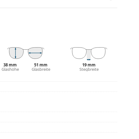
gen Designs aufwerten und ergänzen. Einer ihrer
che, dass sie das Glas vollständig umschließen, und
mentyp ist für alle Gläser geeignet, auch für
be des Etuis und sein Design können variieren.
 von Brillen geeignet. Einige Modelle können mit
den.
38 mm
51 mm
19 mm
eitere Modelle zu finden, oder nutzen Sie
Glashöhe
Glasbreite
Stegbreite
hl benötigen.
die Anleitung.