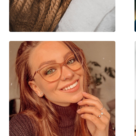
Marke:
Ray-Ban
Code:
0RX7183 5521 51