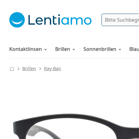
Suche
Anmelden
Web-Navigation
Pflegemittel
Alles über den Einkauf
Kontaktlinsen
Brillen
Sonnenbrillen
Blau
Brillen
Ray-Ban