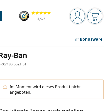
Navigationsleiste
Bewertung
Sie sind angemel
Der Ware
4,9
/5
Bonusware
Ray-Ban
0RX7183 5521 51
Im Moment wird dieses Produkt nicht
angeboten.