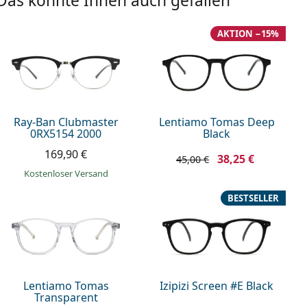
Das könnte Ihnen auch gefallen
AKTION −15%
Ray-Ban Clubmaster
Lentiamo Tomas Deep
0RX5154 2000
Black
169,90 €
38,25 €
45,00 €
Kostenloser Versand
BESTSELLER
Lentiamo Tomas
Izipizi Screen #E Black
Transparent