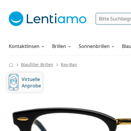
Suche
Anmelden
Web-Navigation
Pflegemittel
Alles über den Einkauf
Kontaktlinsen
Brillen
Sonnenbrillen
Blau
Blaufilter Brillen
Ray-Ban
Virtuelle
Anprobe