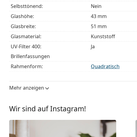
Das mitgelieferte Tuch ist ideal zum Reinigen und P
Selbsttönend:
Nein
mit einem Stoffbeutel anstelle eines Tuchs geliefert
Glashöhe:
43 mm
Entdecken Sie das gesamte Sortiment der
Blaulichtfilte
Glasbreite:
51 mm
finden.
Glasmaterial:
Kunststoff
UV-Filter 400:
Ja
Brillenfassungen
Rahmenform:
Quadratisch
Farbe der Fassung:
schwarz
Material der Fassung:
Metall/Kunststoff
Mehr anzeigen
Größe:
L
Brillenbreite:
139 mm
Wir sind auf Instagram!
Bügellänge:
145 mm
Stegbreite:
21 mm