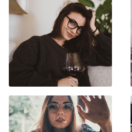
Gewicht:
100 g
Verstellbare Nasenpads:
Ja
Accessories
Etui:
Ja
Reinigungstuch:
Ja
Weiteres
Sex:
Unisex
Kategorie:
Blaufilter Brillen
Marke:
Ray-Ban
Code:
RB3016 901/BF 51