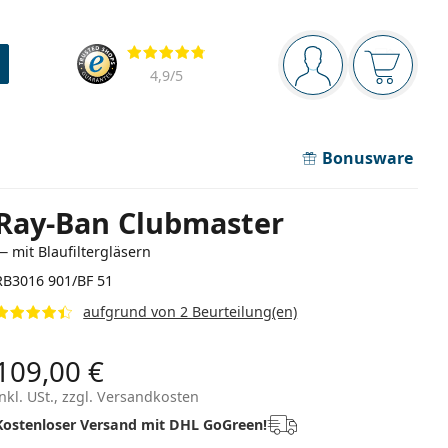
Navigationsleiste
Bewertung
Sie sind angemel
Der Ware
4,9
/5
Bonusware
Ray-Ban Clubmaster
— mit Blaufiltergläsern
RB3016 901/BF 51
aufgrund von 2 Beurteilung(en)
109,00 €
inkl. USt., zzgl. Versandkosten
Kostenloser Versand mit DHL GoGreen!