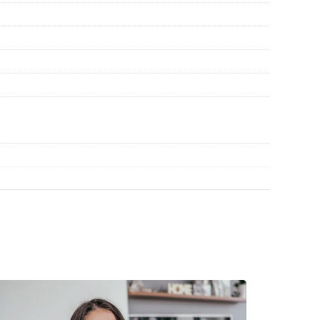
flegen der Sonnenbrille. Einige Modelle können
 werden.
r-Brillen
, um weitere Modelle beliebter Marken zu