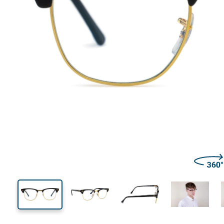
139 mm
Brillenbreite
Glasbrei
43 mm
51 mm
Glashöhe
Glasbreite