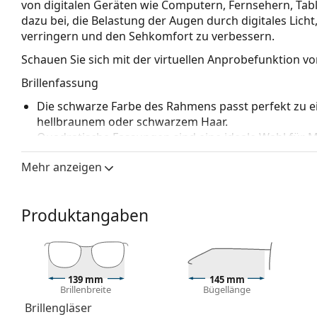
von digitalen Geräten wie Computern, Fernsehern, Tabl
dazu bei, die Belastung der Augen durch digitales Li
verringern und den Sehkomfort zu verbessern.
Schauen Sie sich mit der virtuellen Anprobefunktion von
Brillenfassung
Die schwarze Farbe des Rahmens passt perfekt zu 
hellbraunem oder schwarzem Haar.
Quadratische Fassungen sind eine ideale Wahl für 
dreieckigen Gesichtsform.
Mehr anzeigen
Die Brillenfassung der Computerbrille besteht aus e
bietet eine hohe Haltbarkeit, Stabilität und einen au
Verstellbare Nasenpads ermöglichen eine sanfte Verä
Produktangaben
Die Nasenpads passen sich der Nasenform an und s
Anpassung der Nasenpads sollte immer von einem
Beschädigungen oder Brüche durch unsachgemäße 
Zubehör
139 mm
145 mm
Brillenbreite
Bügellänge
Wir liefern die Computerbrille in ihrem Original-Etu
Brillengläser
variieren.