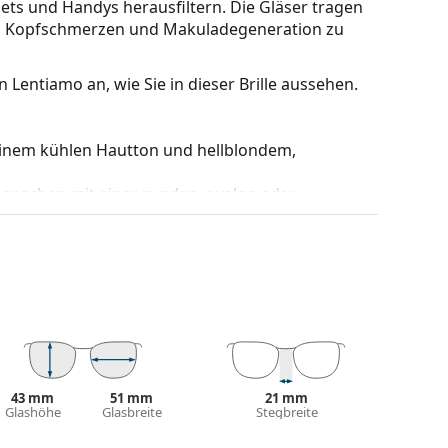
ets und Handys herausfiltern. Die Gläser tragen
cht, Kopfschmerzen und Makuladegeneration zu
 Lentiamo an, wie Sie in dieser Brille aussehen.
einem kühlen Hautton und hellblondem,
Menschen mit einer runden, ovalen oder
iner Kombination aus Metall und Kunststoff. Sie
ßergewöhnlichen S­til.
nderung der Position und des Sitzes Ihrer Brille.
orgen so für einen höheren Tragekomfort. Die
 erfahrenen Optiker vorgenommen werden, um
Behandlung zu vermeiden.
43 mm
51 mm
21 mm
i. Die Farbe des Etuis und sein Design können
Glashöhe
Glasbreite
Stegbreite