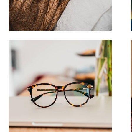
Marke:
Ray-Ban
Code:
0RX5377 2000 52