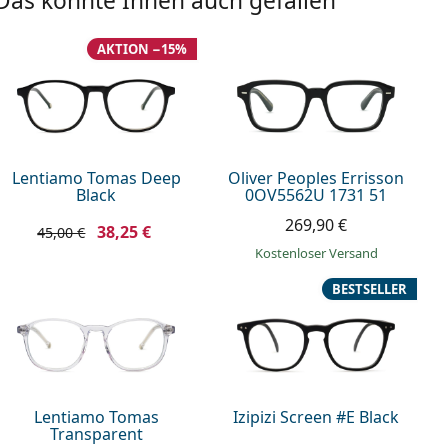
Das könnte Ihnen auch gefallen
AKTION −15%
Lentiamo Tomas Deep
Oliver Peoples Errisson
Black
0OV5562U 1731 51
269,90 €
38,25 €
45,00 €
Kostenloser Versand
BESTSELLER
Lentiamo Tomas
Izipizi Screen #E Black
Transparent