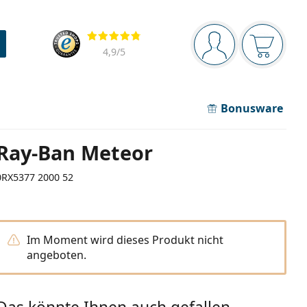
Navigationsleiste
Bewertung
Sie sind angemel
Der Ware
4,9
/5
Bonusware
Ray-Ban Meteor
0RX5377 2000 52
Im Moment wird dieses Produkt nicht
angeboten.