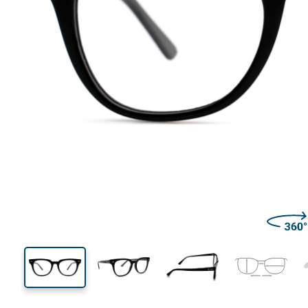
140 mm
Brillenbreite
Glasbrei
44 mm
52 mm
Glashöhe
Glasbreite