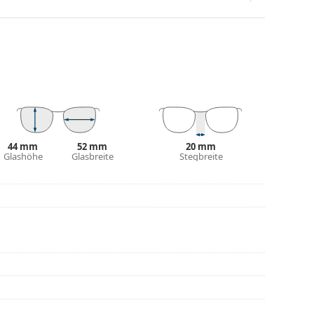
gen Designs aufwerten und ergänzen. Einer ihrer
che, dass sie das Glas vollständig umschließen, und
mentyp ist für alle Gläser geeignet, auch für
be des Etuis und sein Design können variieren.
 von Brillen geeignet. Einige Modelle können mit
den.
44 mm
52 mm
20 mm
eitere Modelle zu finden, oder nutzen Sie
Glashöhe
Glasbreite
Stegbreite
hl benötigen.
die Anleitung.