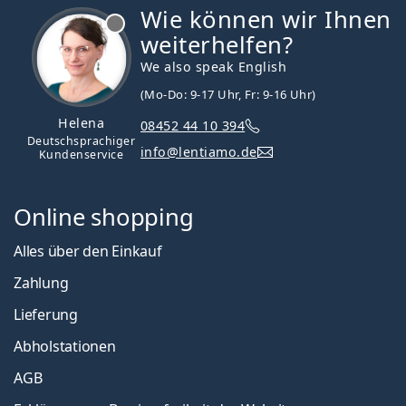
Wie können wir Ihnen
ist offline
weiterhelfen?
We also speak English
(Mo-Do: 9-17 Uhr, Fr: 9-16 Uhr)
Helena
08452 44 10 394
Deutschsprachiger
info@lentiamo.de
Kundenservice
Online shopping
Alles über den Einkauf
Zahlung
Lieferung
Abholstationen
AGB