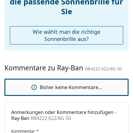
die passende Sonnenbrille für
Entdecken Sie das gesamte Sortiment der
Sonnenbrillen
, um weitere Modelle beliebter Marken
Etui:
Ja
Sie
zu finden.
Reinigungstuch:
Ja
Weiteres
Wie wählt man die richtige
Sex:
Damen
Sonnenbrille aus?
Kategorie:
Sonnenbrillen
Marke:
Ray-Ban
Kommentare zu Ray-Ban
Verwendung:
Mode
RB4222 622/8G 50
Code:
RB4222 622/8G 50
Bisher keine Kommentare...
Anmerkungen oder Kommentare hinzufügen -
Ray-Ban
RB4222 622/8G 50
Kommentar
*