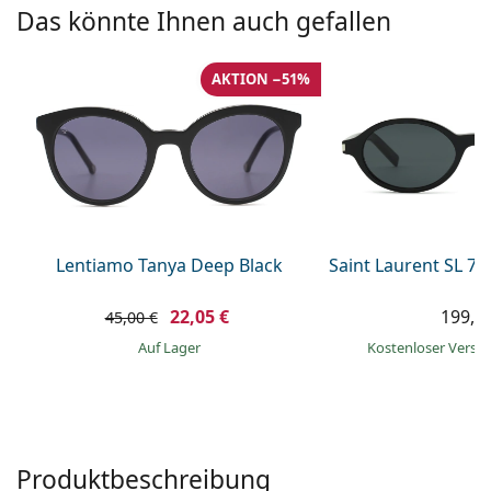
ist offline
Persol
Das könnte Ihnen auch gefallen
Prada
AKTION −51%
Alle Marken
Lentiamo Tanya Deep Black
Saint Laurent SL 7
22,05 €
199,9
45,00 €
auf Lager
Kostenloser Vers
Produktbeschreibung