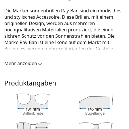
Die Markensonnenbrillen Ray-Ban sind ein modisches
und stylisches Accessoire. Diese Brillen, mit einem
originellen Design, werden aus mehreren
hochqualitativen Materialien produziert, die einen
sichren Schutz vor den Sonnenstrahlen bieten. Die
Marke Ray-Ban ist eine Ikone auf dem Markt mit
Brillen. Es werden mehrere Varianten der Gestelle
angeboten, die bei allen Generationen auf der ganzen
Welt bekannt und beliebt sind.
Mehr anzeigen
Ray-Ban RB4222 622/8G 50
ist eine Sonnenbrille für
Frauen.
Produktangaben
Mit der virtuellen Anprobefunktion von Lentiamo
können Sie herausfinden, wie Sie mit dieser
Sonnenbrille aussehen.
Brillenfassung
131 mm
145 mm
Brillenbreite
Bügellänge
Die schwarze Farbe des Rahmens passt perfekt zu
einem kühlen Hautton und hellblondem,