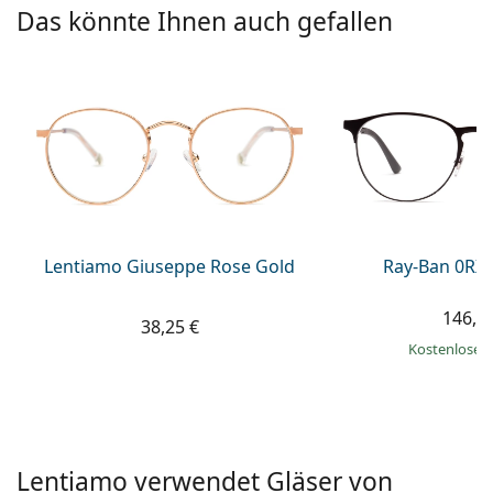
ist offline
Persol
Das könnte Ihnen auch gefallen
Prada
Alle Marken
Lentiamo Giuseppe Rose Gold
Ray-Ban 0RX
146,9
38,25 €
Kostenloser
Lentiamo verwendet Gläser von