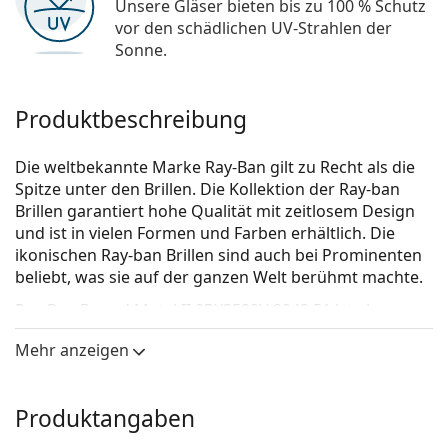
Unsere Gläser bieten bis zu 100 % Schutz
vor den schädlichen UV-Strahlen der
Sonne.
Produktbeschreibung
Die weltbekannte Marke Ray-Ban gilt zu Recht als die
Spitze unter den Brillen. Die Kollektion der Ray-ban
Brillen garantiert hohe Qualität mit zeitlosem Design
und ist in vielen Formen und Farben erhältlich. Die
ikonischen Ray-ban Brillen sind auch bei Prominenten
beliebt, was sie auf der ganzen Welt berühmt machte.
Ray-Ban Round Metal II 0RX3582V 2943 51
ist eine
Unisex Brille.
Mehr anzeigen
Schauen Sie sich mit der virtuellen Anprobefunktion
von Lentiamo an, wie Sie in dieser Brille aussehen.
Produktangaben
Brillenfassung