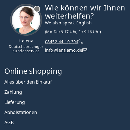
Wie können wir Ihnen
ist offline
weiterhelfen?
We also speak English
(Mo-Do: 9-17 Uhr, Fr: 9-16 Uhr)
Helena
08452 44 10 394
Deutschsprachiger
info@lentiamo.de
Kundenservice
Online shopping
Alles über den Einkauf
Zahlung
Lieferung
Abholstationen
AGB