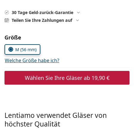
ist offline
Persol
30 Tage Geld-zurück-Garantie
Prada
Teilen Sie Ihre Zahlungen auf
Alle Marken
Parameter wählen
Größe
M (56 mm)
Welche Größe habe ich?
Wählen Sie Ihre Gläser ab
19,90 €
Lentiamo verwendet Gläser von
höchster Qualität