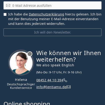
E-Mail
Ich habe die
Datenschutzerklärung
hierzu gelesen. Ich bin
mit der Benutzung meiner E-Mail-Adresse einverstanden
und kann dies jederzeit widerrufen.
Ich will den Newsletter.
Wie können wir Ihnen
ist offline
weiterhelfen?
We also speak English
(Mo-Do: 9-17 Uhr, Fr: 9-16 Uhr)
Helena
08452 44 10 394
Deutschsprachiger
info@lentiamo.de
Kundenservice
Online shopping