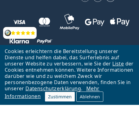
Bewertung
Cookies erleichtern die Bereitstellung unserer
Dienste und helfen dabei, das Surferlebnis auf
unserer Website zu verbessern, wie Sie der
Liste
der
Zurück zur Hauptseite
Nach oben
Cookies entnehmen können. Weitere Informationen
Lentiamo s.r.o., Tschechien ist Eigentümer und Betreiber des Online-
darüber wie und zu welchem Zweck wir
Shops Lentiamo.de
Seit 18 Jahren sind wir für Sie da.
personenbezogene Daten verwenden, finden Sie in
unserer
Datenschutzerklärung
.
Mehr
Informationen
Zustimmen
Ablehnen