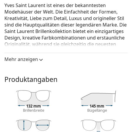
Yves Saint Laurent ist eines der bekanntesten
Modehäuser der Welt. Die Einfachheit der Formen,
Kreativität, Liebe zum Detail, Luxus und origineller Stil
sind die Hauptqualitäten dieser legendären Marke. Die
Saint Laurent Brillenkollektion bietet ein einzigartiges
Design, kreative Farbkombinationen und erstaunliche
Originalität, während sie gleichzeitig die neuesten
Modetrends beachtet.
Mehr anzeigen
Saint Laurent SL 745 002 55
ist eine Brille für Männer.
Schauen Sie sich mit der virtuellen Anprobefunktion
von Lentiamo an, wie Sie in dieser Brille aussehen.
Produktangaben
Brillenfassung
Die goldene Farbe der Brillenfassung passt perfekt
zu warmen Hauttönen und dunkelbraunem Haar.
132 mm
145 mm
Pilot-Fassungen sind eine ideale Wahl für Menschen
Brillenbreite
Bügellänge
mit einer quadratischen, ovalen oder dreieckigen
Gesichtsform.
Das Brillengestell ist aus Metall gefertigt, das seine