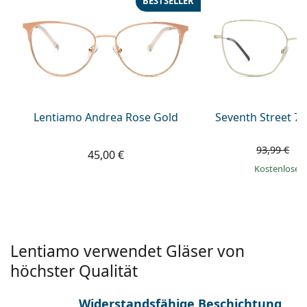
BESTSELLER
ist offline
Persol
Prada
Alle Marken
Lentiamo Andrea Rose Gold
Seventh Street 7A
7
93,99 €
45,00 €
Kostenloser
Lentiamo verwendet Gläser von
höchster Qualität
Widerstandsfähige Beschichtung