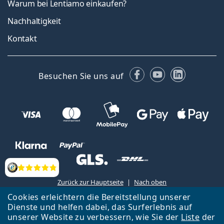
Warum bei Lentiamo einkaufen?
Nachhaltigkeit
Kontakt
Facebook
YouTube
LinkedIn
Besuchen Sie uns auf
Bewertung
Zurück zur Hauptseite
Nach oben
Cookies erleichtern die Bereitstellung unserer
Lentiamo s.r.o., Tschechien ist Eigentümer und Betreiber des Online-
Dienste und helfen dabei, das Surferlebnis auf
Shops Lentiamo.de
Seit 18 Jahren sind wir für Sie da.
unserer Website zu verbessern, wie Sie der
Liste
der