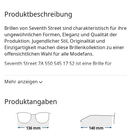
Produktbeschreibung
Brillen von Seventh Street sind charakteristisch für ihre
ungewöhnlichen Formen, Eleganz und Qualität der
Produktion. Jugendlicher Stil, Originalität und
Einzigartigkeit machen diese Brillenkollektion zu einer
offensichtlichen Wahl für alle Modefans.
Seventh Street 7A 550 S45 17 52
ist eine Brille für
Frauen.
Brillenfassung
Mehr anzeigen
Die rosa Farbe der Brillenfassung passt perfekt zu
kühlen Hauttönen und hellbraunem oder
Produktangaben
hellblondem Haar.
Eine Quadratische Rahmenform ist eine ideale Wahl
für Menschen mit einer runden, ovalen oder
dreieckigen Gesichtsform.
Das Brillengestell ist aus hochwertigem Kunststoff
136 mm
140 mm