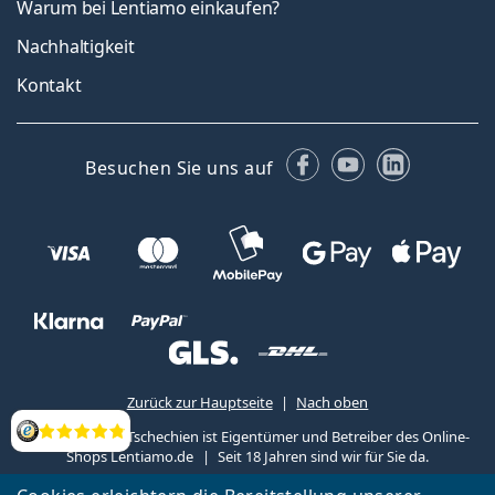
Warum bei Lentiamo einkaufen?
Nachhaltigkeit
Kontakt
Facebook
YouTube
LinkedIn
Besuchen Sie uns auf
Zurück zur Hauptseite
Nach oben
Lentiamo s.r.o., Tschechien ist Eigentümer und Betreiber des Online-
Bewertung
Shops Lentiamo.de
Seit 18 Jahren sind wir für Sie da.