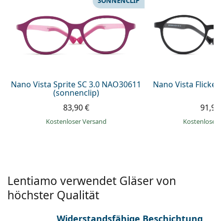
SONNENCLIP
ist offline
Persol
Prada
Alle Marken
Nano Vista Sprite SC 3.0 NAO30611
Nano Vista Flicke
(sonnenclip)
83,90 €
91,99
Kostenloser Versand
Kostenloser
Lentiamo verwendet Gläser von
höchster Qualität
Widerstandsfähige Beschichtung