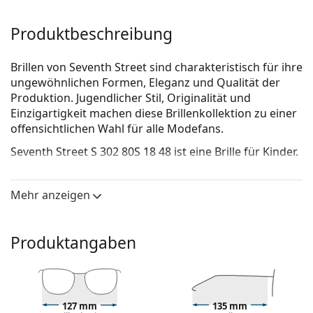
Produktbeschreibung
Brillen von Seventh Street sind charakteristisch für ihre
ungewöhnlichen Formen, Eleganz und Qualität der
Produktion. Jugendlicher Stil, Originalität und
Einzigartigkeit machen diese Brillenkollektion zu einer
offensichtlichen Wahl für alle Modefans.
Seventh Street S 302 80S 18 48
ist eine Brille für Kinder.
Brillenfassung
Mehr anzeigen
Die schwarze Farbe der Brillenfassung passt perfekt
zu kühlen Hauttönen und hellblondem,
hellbraunem oder schwarzem Haar.
Produktangaben
Eine runde Rahmenform ist ideal für Menschen mit
einer quadratischen oder ovalen Gesichtsform.
Das Brillengestell ist aus hochwertigem Kunststoff
gefertigt, der eine hohe Haltbarkeit, angenehmen
Tragekomfort und eine außergewöhnliche Optik
127 mm
135 mm