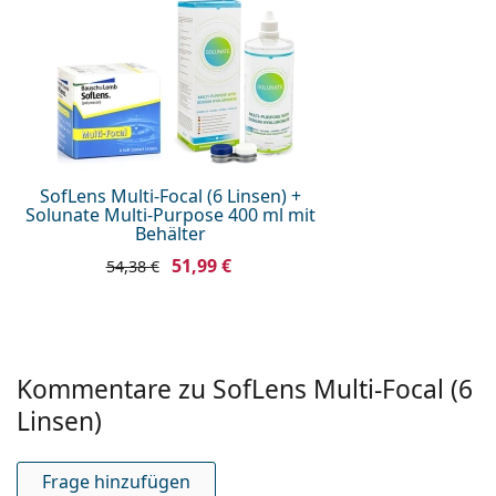
UV-Filter:
Nein
Silikon-Hydrogel:
Nein
Verwendung
MHD:
Mindestens 12 Monate
Verfärbung für einfache
Ja
Handhabung:
SofLens Multi-Focal (6 Linsen) +
Solunate Multi-Purpose 400 ml mit
Tag- und Nachtlinsen:
Nein
Behälter
Anzeiger Rückseite -
Nein
51,99 €
54,38 €
Vorderseite:
Verpackung
Hersteller:
Bausch & Lomb
Kommentare zu SofLens Multi-Focal (6
Linsen in der Packung:
6
Linsen)
Gewicht:
53 g
Weiteres
Frage hinzufügen