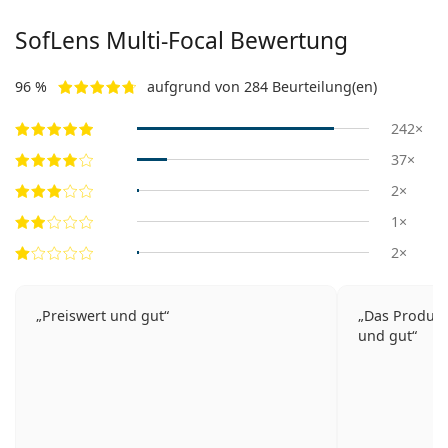
SofLens Multi-Focal Bewertung
96 %
aufgrund von 284 Beurteilung(en)
242×
37×
2×
1×
2×
Preiswert und gut
Das Produkt 
und gut