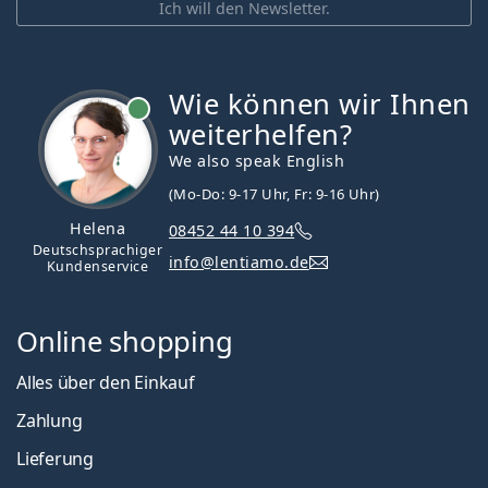
Ich will den Newsletter.
Wie können wir Ihnen
ist online
weiterhelfen?
We also speak English
(Mo-Do: 9-17 Uhr, Fr: 9-16 Uhr)
Helena
08452 44 10 394
Deutschsprachiger
info@lentiamo.de
Kundenservice
Online shopping
Alles über den Einkauf
Zahlung
Lieferung