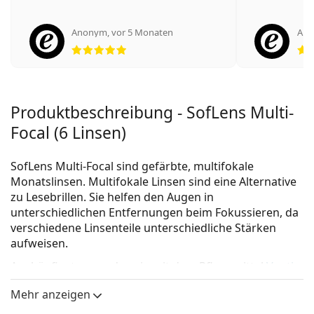
Anonym
,
vor 5 Monaten
An
Bewertung 5 aus 5
Produktbeschreibung - SofLens Multi-
Focal (6 Linsen)
SofLens Multi-Focal sind gefärbte, multifokale
Monatslinsen. Multifokale Linsen sind eine Alternative
zu Lesebrillen. Sie helfen den Augen in
unterschiedlichen Entfernungen beim Fokussieren, da
verschiedene Linsenteile unterschiedliche Stärken
aufweisen.
Am häufigsten werden sie mit dem Pflegemittel
Vantio
Multi-Purpose 360 ml mit Behälter
verkauft.
Mehr anzeigen
Es ist ein Medizinprodukt. Lesen Sie vor dem Gebrauch