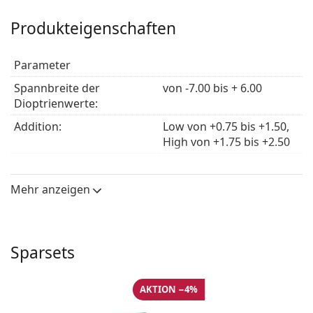
die Anleitung.
Produkteigenschaften
Parameter
Spannbreite der
von -7.00 bis + 6.00
Dioptrienwerte:
Addition:
Low von +0.75 bis +1.50,
High von +1.75 bis +2.50
Durchmesser:
14.50
Krümmung:
8.50, 8.80
Mehr anzeigen
zentrale Mittendicke:
0.10 mm
Eigenschaften der Linsen
Sparsets
Material:
Polymacon B
Wassergehalt:
38,6 %
AKTION −4%
Sauerstoffdurchlässigkeit:
24 Dk/t