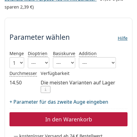
08452 44 10 394
Gucci
Alle Pflegemittel
sparen
2,39 €
)
Alle Marken
ist online
Persol
Parameter wählen
Prada
Parameter wählen
Hilfe
Alle Marken
Menge
Dioptrien
Basiskurve
Addition
Durchmesser
Verfügbarkeit
14.50
Die meisten Varianten auf Lager
i
+ Parameter für das zweite Auge eingeben
In den Warenkorb
kostenloser Versand ab 74 € Bestellwert