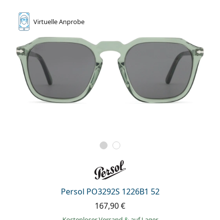
Virtuelle
Anprobe
Persol PO3292S 1226B1 52
167,90 €
Kostenloser Versand
&
auf Lager