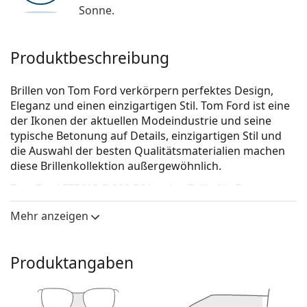
Sonne.
Produktbeschreibung
Brillen von Tom Ford verkörpern perfektes Design,
Eleganz und einen einzigartigen Stil. Tom Ford ist eine
der Ikonen der aktuellen Modeindustrie und seine
typische Betonung auf Details, einzigartigen Stil und
die Auswahl der besten Qualitätsmaterialien machen
diese Brillenkollektion außergewöhnlich.
Tom Ford FT5613-B 002 56
ist eine Brille für Frauen.
Schauen Sie sich mit der virtuellen Anprobefunktion
Mehr anzeigen
von Lentiamo an, wie Sie in dieser Brille aussehen.
Brillenfassung
Produktangaben
Die schwarze Farbe der Brillenfassung passt perfekt
zu kühlen Hauttönen und hellblondem,
hellbraunem oder schwarzem Haar.