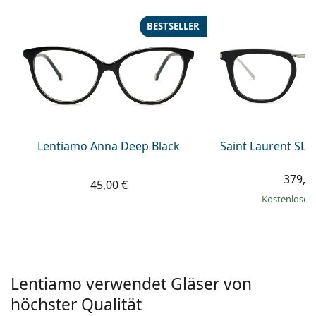
08452 44 10 394
Gucci
Alle Pflegemittel
Alle Marken
BESTSELLER
ist online
Persol
Prada
Alle Marken
Lentiamo Anna Deep Black
Saint Laurent SL 
379,9
45,00 €
Kostenloser
Lentiamo verwendet Gläser von
höchster Qualität