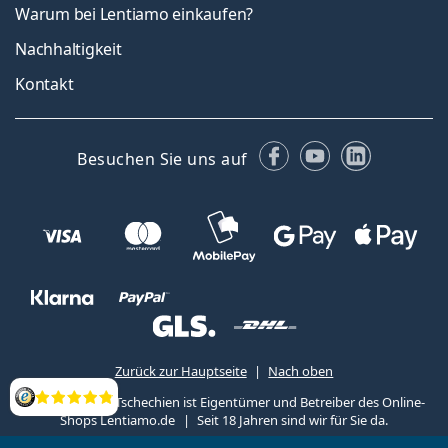
Warum bei Lentiamo einkaufen?
Nachhaltigkeit
Kontakt
Facebook
YouTube
LinkedIn
Besuchen Sie uns auf
Zurück zur Hauptseite
Nach oben
Lentiamo s.r.o., Tschechien ist Eigentümer und Betreiber des Online-
Bewertung
Shops Lentiamo.de
Seit 18 Jahren sind wir für Sie da.