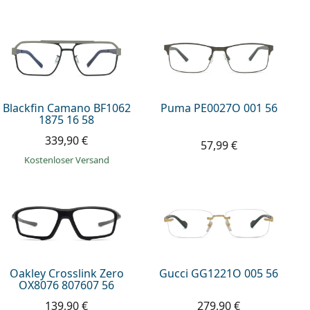
Blackfin Camano BF1062
Puma PE0027O 001 56
1875 16 58
339,90 €
57,99 €
Kostenloser Versand
Oakley Crosslink Zero
Gucci GG1221O 005 56
OX8076 807607 56
139,90 €
279,90 €