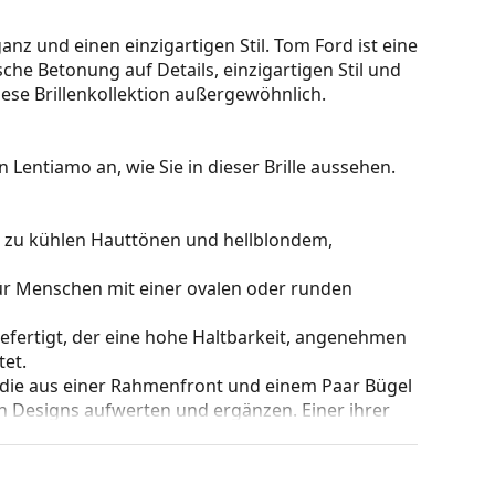
nz und einen einzigartigen Stil. Tom Ford ist eine
che Betonung auf Details, einzigartigen Stil und
ese Brillenkollektion außergewöhnlich.
 Lentiamo an, wie Sie in dieser Brille aussehen.
kt zu kühlen Hauttönen und hellblondem,
für Menschen mit einer ovalen oder runden
gefertigt, der eine hohe Haltbarkeit, angenehmen
et.
 die aus einer Rahmenfront und einem Paar Bügel
gen Designs aufwerten und ergänzen. Einer ihrer
che, dass sie das Glas vollständig umschließen, und
mentyp ist für alle Gläser geeignet, auch für