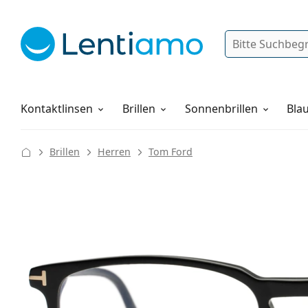
Suche
Anmelden
Web-Navigation
Pflegemittel
Alles über den Einkauf
Kontaktlinsen
Brillen
Sonnenbrillen
Blau
Brillen
Herren
Tom Ford