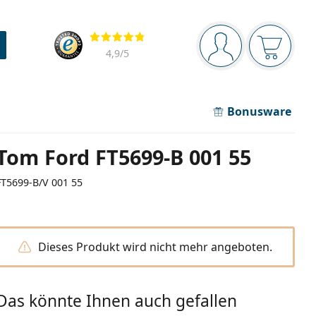
Navigationsleiste
Bewertung
Sie sind angemel
Der Ware
4,9
/5
Bonusware
Tom Ford FT5699-B 001 55
FT5699-B/V 001 55
Dieses Produkt wird nicht mehr angeboten.
Das könnte Ihnen auch gefallen