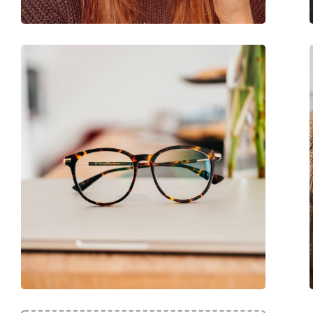
Code:
FT5699-B/V 001 55