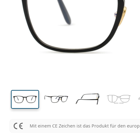
139 mm
Brillenbreite
Glasbrei
41 mm
55 mm
Glashöhe
Glasbreite
Mit einem CE Zeichen ist das Produkt für den euro