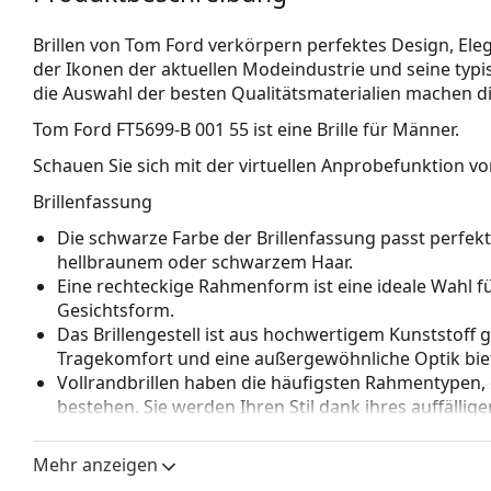
Brillen von Tom Ford verkörpern perfektes Design, Elega
der Ikonen der aktuellen Modeindustrie und seine typis
die Auswahl der besten Qualitätsmaterialien machen di
Tom Ford FT5699-B 001 55
ist eine Brille für Männer.
Schauen Sie sich mit der virtuellen Anprobefunktion von
Brillenfassung
Die schwarze Farbe der Brillenfassung passt perfe
hellbraunem oder schwarzem Haar.
Eine rechteckige Rahmenform ist eine ideale Wahl 
Gesichtsform.
Das Brillengestell ist aus hochwertigem Kunststoff 
Tragekomfort und eine außergewöhnliche Optik biet
Vollrandbrillen haben die häufigsten Rahmentypen,
bestehen. Sie werden Ihren Stil dank ihres auffälli
Vorteile ist die Robustheit, Langlebigkeit, die Tatsa
vor allem ihr Schutz vor Beschädigungen. Dieser Rah
Mehr anzeigen
Gläser mit höherer optischer Leistung.