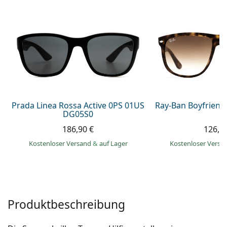
ist offline
Persol
Prada
Alle Marken
Prada Linea Rossa Active 0PS 01US
Ray-Ban Boyfriend
DG05S0
186,90 €
126,9
Kostenloser Versand
&
auf Lager
Kostenloser Vers
Produktbeschreibung