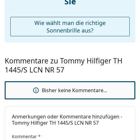
Sie
Etui:
Ja
Reinigungstuch:
Ja
Wie wählt man die richtige
Weiteres
Sonnenbrille aus?
Sex:
Herren
Kategorie:
Sonnenbrillen
Kommentare zu Tommy Hilfiger TH
Marke:
Tommy Hilfiger
1445/S LCN NR 57
Verwendung:
Mode
Code:
TH1445/S LCN NR 57
Bisher keine Kommentare...
Anmerkungen oder Kommentare hinzufügen -
Tommy Hilfiger TH 1445/S LCN NR 57
Kommentar
*