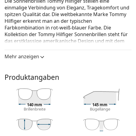
Die Sonnenbrillen Tommy Hilfiger stellen eine
einmalige Verbindung von Eleganz, Tragekomfort und
spitzen Qualität dar. Die weltbekannte Marke Tommy
Hilfiger erkennt man an der typischen
Farbkombination in rot-weiß-blauer Farbe. Die
Kollektion der Tommy Hilfiger Sonnenbrillen steht für
das erstklassige amerikanische Design und mit dem
zeitlosen Stil passen sie zu jedem Anlass.
Mehr anzeigen
Tommy Hilfiger TH 1445/S LCN NR 57
ist eine
Sonnenbrille für Männer.
Mit der virtuellen Anprobefunktion von Lentiamo
Produktangaben
können Sie herausfinden, wie Sie mit dieser
Sonnenbrille aussehen.
Brillenfassung
140 mm
145 mm
Die blaue Farbe des Rahmens passt perfekt zu
Brillenbreite
Bügellänge
kühlen Hauttönen und hellbraunem, schwarzem
oder hellblondem Haar.
Quadratische Sonnenbrillenfassungen
sind eine
ideale Wahl für Menschen mit einer runden, ovalen