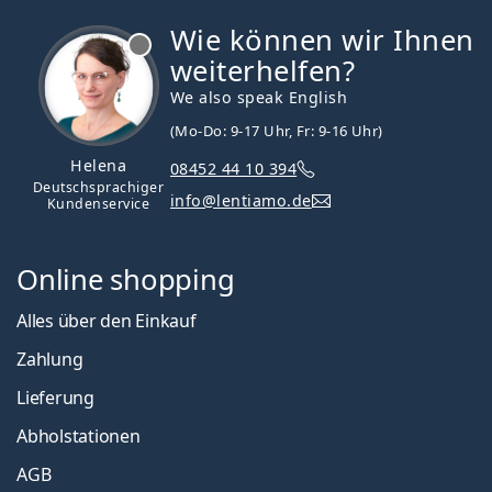
Wie können wir Ihnen
ist offline
weiterhelfen?
We also speak English
(Mo-Do: 9-17 Uhr, Fr: 9-16 Uhr)
Helena
08452 44 10 394
Deutschsprachiger
info@lentiamo.de
Kundenservice
Online shopping
Alles über den Einkauf
Zahlung
Lieferung
Abholstationen
AGB