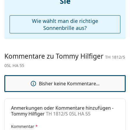
Sie
Sonnenbrillen
, um weitere Modelle beliebter Marken
Etui:
Ja
zu finden.
Reinigungstuch:
Ja
Wie wählt man die richtige
Weiteres
Sonnenbrille aus?
Sex:
Damen
Kategorie:
Sonnenbrillen
Kommentare zu Tommy Hilfiger
Marke:
Tommy Hilfiger
TH 1812/S
05L HA 55
Verwendung:
Mode
Code:
TH 1812/S 05L HA 55
Bisher keine Kommentare...
Anmerkungen oder Kommentare hinzufügen -
Tommy Hilfiger
TH 1812/S 05L HA 55
Kommentar
*