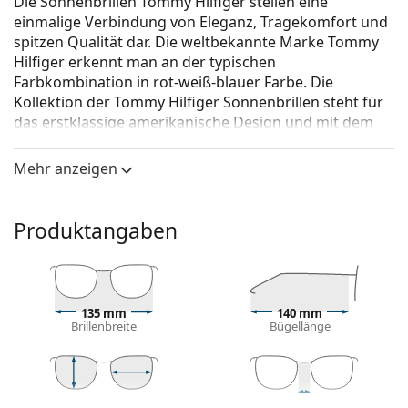
Die Sonnenbrillen Tommy Hilfiger stellen eine
einmalige Verbindung von Eleganz, Tragekomfort und
spitzen Qualität dar. Die weltbekannte Marke Tommy
Hilfiger erkennt man an der typischen
Farbkombination in rot-weiß-blauer Farbe. Die
Kollektion der Tommy Hilfiger Sonnenbrillen steht für
das erstklassige amerikanische Design und mit dem
zeitlosen Stil passen sie zu jedem Anlass.
Mehr anzeigen
Tommy Hilfiger TH 1812/S 05L HA 55
ist eine
Sonnenbrille für Frauen.
Mit der virtuellen Anprobefunktion von Lentiamo
Produktangaben
können Sie herausfinden, wie Sie mit dieser
Sonnenbrille aussehen.
Brillenfassung
135 mm
140 mm
Die braune Farbe des Rahmens passt perfekt zu
Brillenbreite
Bügellänge
einem warmen Hautton und hellbraunem,
schwarzem oder dunkelblondem Haar.
Runde Sonnenbrillenfassungen
sind eine ideale
Wahl für Menschen mit einer quadratischen oder
52 mm
55 mm
19 mm