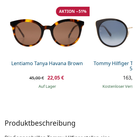
08452 44 10 394
Gucci
Alle Pflegemittel
Alle Marken
AKTION −51%
ist online
Persol
Prada
Alle Marken
Lentiamo Tanya Havana Brown
Tommy Hilfiger TH
55
22,05 €
163,9
45,00 €
auf Lager
Kostenloser Vers
Produktbeschreibung