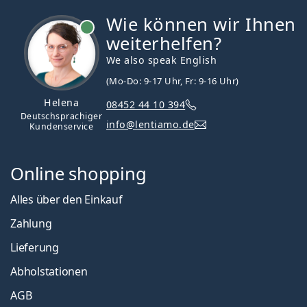
Wie können wir Ihnen
ist online
weiterhelfen?
We also speak English
(Mo-Do: 9-17 Uhr, Fr: 9-16 Uhr)
Helena
08452 44 10 394
Deutschsprachiger
info@lentiamo.de
Kundenservice
Online shopping
Alles über den Einkauf
Zahlung
Lieferung
Abholstationen
AGB