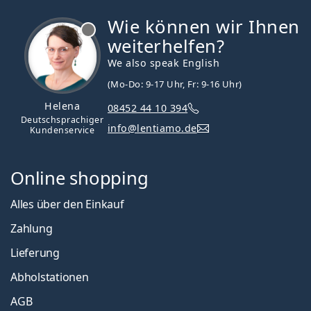
Wie können wir Ihnen
ist offline
weiterhelfen?
We also speak English
(Mo-Do: 9-17 Uhr, Fr: 9-16 Uhr)
Helena
08452 44 10 394
Deutschsprachiger
info@lentiamo.de
Kundenservice
Online shopping
Alles über den Einkauf
Zahlung
Lieferung
Abholstationen
AGB