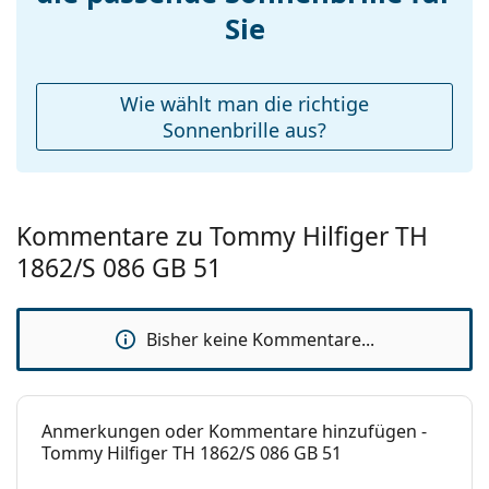
Entdecken Sie das gesamte Sortiment der
Accessories
Sie
Sonnenbrillen
, um weitere Modelle beliebter Marken
Etui:
Ja
zu finden.
Reinigungstuch:
Ja
Wie wählt man die richtige
Weiteres
Sonnenbrille aus?
Sex:
Damen
Kategorie:
Sonnenbrillen
Kommentare zu Tommy Hilfiger TH
Marke:
Tommy Hilfiger
1862/S 086 GB 51
Verwendung:
Mode
Code:
TH1862/S 086 GB 51
Bisher keine Kommentare...
Anmerkungen oder Kommentare hinzufügen -
Tommy Hilfiger TH 1862/S 086 GB 51