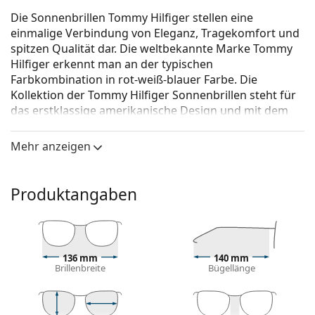
Die Sonnenbrillen Tommy Hilfiger stellen eine
einmalige Verbindung von Eleganz, Tragekomfort und
spitzen Qualität dar. Die weltbekannte Marke Tommy
Hilfiger erkennt man an der typischen
Farbkombination in rot-weiß-blauer Farbe. Die
Kollektion der Tommy Hilfiger Sonnenbrillen steht für
das erstklassige amerikanische Design und mit dem
zeitlosen Stil passen sie zu jedem Anlass.
Mehr anzeigen
Tommy Hilfiger TH 1862/S 086 GB 51
ist eine
Sonnenbrille für Frauen.
Mit der virtuellen Anprobefunktion von Lentiamo
Produktangaben
können Sie herausfinden, wie Sie mit dieser
Sonnenbrille aussehen.
Brillenfassung
136 mm
140 mm
Die braune Farbe des Rahmens passt perfekt zu
Brillenbreite
Bügellänge
einem warmen Hautton und hellbraunem,
schwarzem oder dunkelblondem Haar.
Quadratische Sonnenbrillenfassungen
sind eine