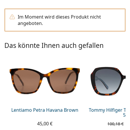
ist offline
Persol
Prada
Im Moment wird dieses Produkt nicht
angeboten.
Alle Marken
Das könnte Ihnen auch gefallen
Lentiamo Petra Havana Brown
Tommy Hilfiger TH
54
45,00 €
9
100,18 €