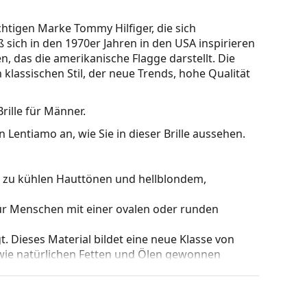
chtigen Marke Tommy Hilfiger, die sich
ß sich in den 1970er Jahren in den USA inspirieren
n, das die amerikanische Flagge darstellt. Die
 klassischen Stil, der neue Trends, hohe Qualität
Brille für Männer.
 Lentiamo an, wie Sie in dieser Brille aussehen.
kt zu kühlen Hauttönen und hellblondem,
für Menschen mit einer ovalen oder runden
t. Dieses Material bildet eine neue Klasse von
wie natürlichen Fetten und Ölen gewonnen
re Alternative zu den üblichen Rahmenmaterialien
der sich leicht am Brillengestell befestigen lässt