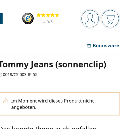
Navigationsleiste
Bewertung
Sie sind angemel
Der Ware
4,9
/5
Bonusware
Tommy Jeans (sonnenclip)
TJ 0018/CS 003 IR 55
Im Moment wird dieses Produkt nicht
angeboten.