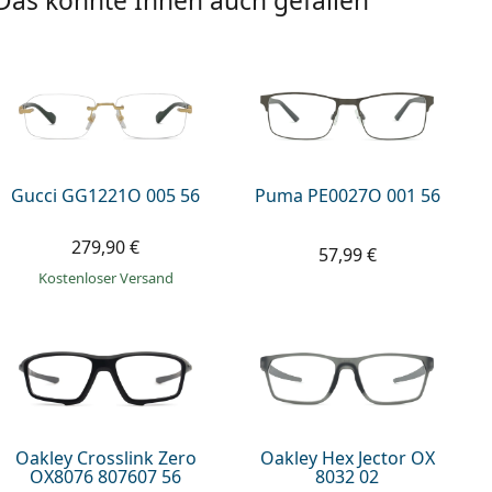
Das könnte Ihnen auch gefallen
Gucci GG1221O 005 56
Puma PE0027O 001 56
279,90 €
57,99 €
Kostenloser Versand
Oakley Crosslink Zero
Oakley Hex Jector OX
OX8076 807607 56
8032 02