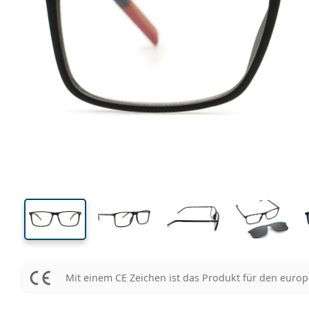
135 mm
Brillenbreite
Glasbrei
37 mm
55 mm
Glashöhe
Glasbreite
Mit einem CE Zeichen ist das Produkt für den euro