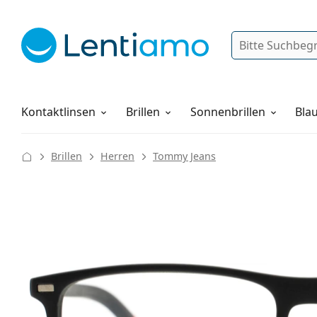
Suche
Anmelden
Web-Navigation
Pflegemittel
Alles über den Einkauf
Kontaktlinsen
Brillen
Sonnenbrillen
Blau
Brillen
Herren
Tommy Jeans