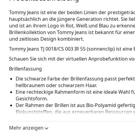
Tommy Jeans ist eine der beiden Linien der prestigeträ
hauptsächlich an die jüngere Generation richtet. Sie lie
und ist an ihrem Logo in Rot, Weiß und Blau zu erkenne
Brillenkollektion von Tommy Jeans ist bekannt für einen
und zeitloses Design kombiniert.
Tommy Jeans TJ 0018/CS 003 IR 55 (sonnenclip)
ist eine 
Schauen Sie sich mit der virtuellen Anprobefunktion von
Brillenfassung
Die schwarze Farbe der Brillenfassung passt perfe
hellbraunem oder schwarzem Haar.
Eine rechteckige Rahmenform ist eine ideale Wahl 
Gesichtsform.
Der Rahmen der Brillen ist aus Bio-Polyamid gefertig
Biokunststoffen, die aus erneuerbaren Ressourcen 
werden. Bio-Polyamid stellt eine umweltfreundliche
dar und trägt damit zum Umweltschutz bei.
Mehr anzeigen
Zur Brille gehört auch ein zusätzlicher
Sonnenclip
, 