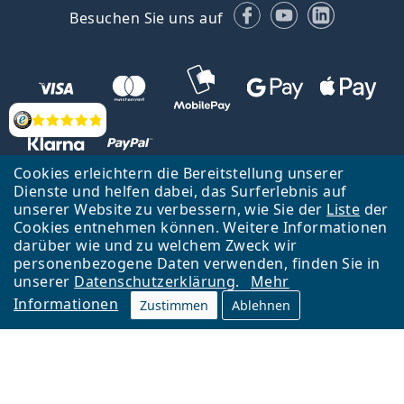
Facebook
YouTube
LinkedIn
Besuchen Sie uns auf
Bewertung
Cookies erleichtern die Bereitstellung unserer
Dienste und helfen dabei, das Surferlebnis auf
unserer Website zu verbessern, wie Sie der
Liste
der
Zurück zur Hauptseite
Nach oben
Cookies entnehmen können. Weitere Informationen
Lentiamo s.r.o., Tschechien ist Eigentümer und Betreiber des Online-
darüber wie und zu welchem Zweck wir
Shops Lentiamo.de
Seit 18 Jahren sind wir für Sie da.
personenbezogene Daten verwenden, finden Sie in
unserer
Datenschutzerklärung
.
Mehr
Informationen
Zustimmen
Ablehnen