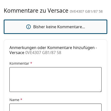
Kategorie:
Sonnenbrillen
Kommentare zu Versace
Marke:
Versace
0VE4307 GB1/87 58
Verwendung:
Mode
Bisher keine Kommentare...
Code:
0VE4307 GB1/87 58
Anmerkungen oder Kommentare hinzufügen -
Versace
0VE4307 GB1/87 58
Kommentar
*
Name
*