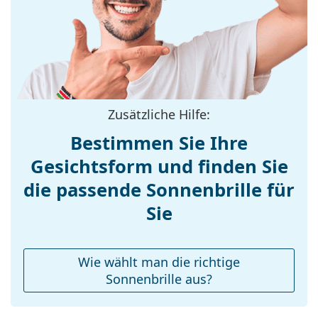
Entdecken Sie das gesamte Sortiment der
Fassung:
Sonnenbrillen
, um weitere Modelle beliebter Marken
Größe:
L
zu finden.
Brillenbreite:
143 mm
Bügellänge:
145 mm
Stegbreite:
17 mm
Zusätzliche Hilfe:
Gewicht:
295 g
Bestimmen Sie Ihre
Verstellbare
Nein
Gesichtsform und finden Sie
Nasenpads:
die passende Sonnenbrille für
Federscharnier:
Nein
Accessories
Sie
Etui:
Ja
Reinigungstuch:
Ja
Wie wählt man die richtige
Weiteres
Sonnenbrille aus?
Sex:
Herren