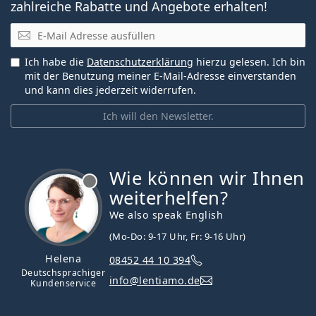
zahlreiche Rabatte und Angebote erhalten!
E-Mail
Ich habe die
Datenschutzerklärung
hierzu gelesen. Ich bin
mit der Benutzung meiner E-Mail-Adresse einverstanden
und kann dies jederzeit widerrufen.
Ich will den Newsletter.
Wie können wir Ihnen
ist offline
weiterhelfen?
We also speak English
(Mo-Do: 9-17 Uhr, Fr: 9-16 Uhr)
Helena
08452 44 10 394
Deutschsprachiger
info@lentiamo.de
Kundenservice