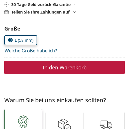
ist offline
Persol
30 Tage Geld-zurück-Garantie
Teilen Sie Ihre Zahlungen auf
Prada
Alle Marken
Parameter wählen
Größe
L (58 mm)
Welche Größe habe ich?
In den Warenkorb
Warum Sie bei uns einkaufen sollten?