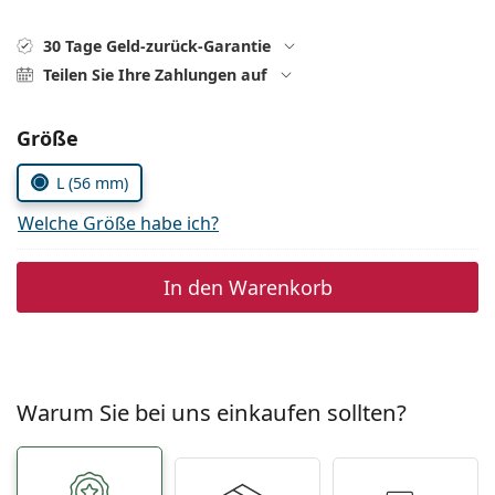
ist offline
Persol
30 Tage Geld-zurück-Garantie
Prada
Teilen Sie Ihre Zahlungen auf
Alle Marken
Parameter wählen
Größe
L (56 mm)
Welche Größe habe ich?
In den Warenkorb
Warum Sie bei uns einkaufen sollten?