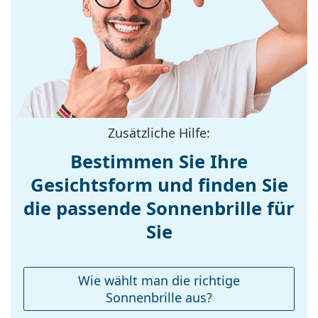
Material der
Acetat
Entdecken Sie das gesamte Sortiment der
Fassung:
Sonnenbrillen
, um weitere Modelle beliebter Marken
Größe:
L
zu finden.
Brillenbreite:
143 mm
Bügellänge:
140 mm
Stegbreite:
16 mm
Zusätzliche Hilfe:
Gewicht:
370 g
Bestimmen Sie Ihre
Verstellbare
Nein
Gesichtsform und finden Sie
Nasenpads:
die passende Sonnenbrille für
Federscharnier:
Nein
Accessories
Sie
Etui:
Ja
Reinigungstuch:
Ja
Wie wählt man die richtige
Weiteres
Sonnenbrille aus?