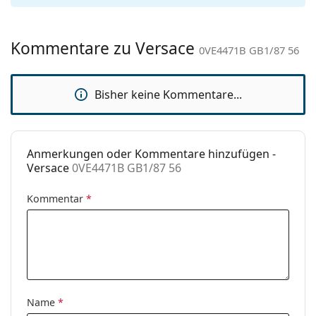
Sex:
Damen
Kategorie:
Sonnenbrillen
Kommentare zu Versace
Marke:
Versace
0VE4471B GB1/87 56
Verwendung:
Mode
Bisher keine Kommentare...
Code:
0VE4471B GB1/87 56
Anmerkungen oder Kommentare hinzufügen -
Versace
0VE4471B GB1/87 56
Kommentar
*
Name
*