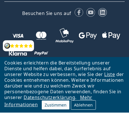
Facebook
YouTube
LinkedIn
Besuchen Sie uns auf
Bewertung
Cookies erleichtern die Bereitstellung unserer
Dienste und helfen dabei, das Surferlebnis auf
unserer Website zu verbessern, wie Sie der
Liste
der
Zurück zur Hauptseite
Nach oben
Cookies entnehmen können. Weitere Informationen
Lentiamo s.r.o., Tschechien ist Eigentümer und Betreiber des Online-
darüber wie und zu welchem Zweck wir
Shops Lentiamo.de
Seit 18 Jahren sind wir für Sie da.
personenbezogene Daten verwenden, finden Sie in
unserer
Datenschutzerklärung
.
Mehr
Informationen
Zustimmen
Ablehnen