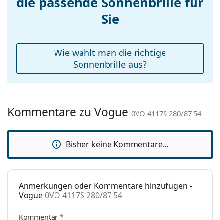
die passende Sonnenbrille für
Etui:
Ja
Sie
Reinigungstuch:
Ja
Weiteres
Wie wählt man die richtige
Sex:
Damen
Sonnenbrille aus?
Kategorie:
Sonnenbrillen
Marke:
Vogue
Kommentare zu Vogue
Verwendung:
Mode
0VO 4117S 280/87 54
Code:
0VO 4117S 280/87 54
Bisher keine Kommentare...
Anmerkungen oder Kommentare hinzufügen -
Vogue
0VO 4117S 280/87 54
Kommentar
*