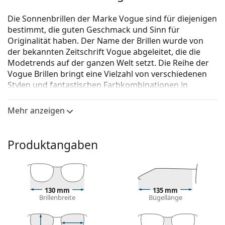
Die Sonnenbrillen der Marke Vogue sind für diejenigen
bestimmt, die guten Geschmack und Sinn für
Originalität haben. Der Name der Brillen wurde von
der bekannten Zeitschrift Vogue abgeleitet, die die
Modetrends auf der ganzen Welt setzt. Die Reihe der
Vogue Brillen bringt eine Vielzahl von verschiedenen
Stylen und fantastischen Farbkombinationen in
zeitlosen Anfertigungen.
Mehr anzeigen
Vogue 0VO 4117S 280/87 54
ist eine Sonnenbrille für
Frauen.
Brillenfassung
Produktangaben
Die goldene Farbe des Rahmens passt perfekt zu
warmen Hauttönen und dunkelbraunem Haar.
Runde Sonnenbrillenfassungen
sind eine ideale
Wahl für Menschen mit einer quadratischen oder
130 mm
135 mm
Brillenbreite
Bügellänge
ovalen Gesichtsform.
Das Sonnenbrillengestell ist aus Metall gefertigt,
das seine Form gut hält und hohe Stabilität bietet.