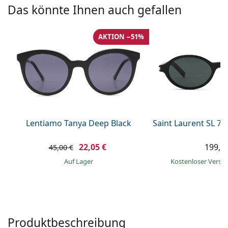
ist offline
Persol
Das könnte Ihnen auch gefallen
Prada
AKTION −51%
Alle Marken
Lentiamo Tanya Deep Black
Saint Laurent SL 7
22,05 €
199,9
45,00 €
auf Lager
Kostenloser Vers
Produktbeschreibung