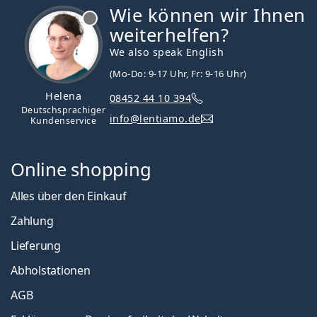
Wie können wir Ihnen
ist offline
weiterhelfen?
We also speak English
(Mo-Do: 9-17 Uhr, Fr: 9-16 Uhr)
Helena
08452 44 10 394
Deutschsprachiger
info@lentiamo.de
Kundenservice
Online shopping
Alles über den Einkauf
Zahlung
Lieferung
Abholstationen
AGB