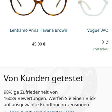
Lentiamo Anna Havana Brown
Vogue 0VO5
91,99
45,00 €
Kostenloser
Von Kunden getestet
98%ige Zufriedenheit von
16089 Bewertungen. Werfen Sie einen Blick
auf ausgewählte KundInnenrezensionen.