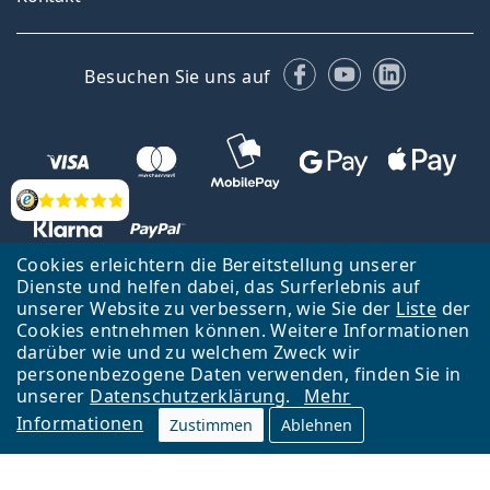
Facebook
YouTube
LinkedIn
Besuchen Sie uns auf
Bewertung
Cookies erleichtern die Bereitstellung unserer
Dienste und helfen dabei, das Surferlebnis auf
unserer Website zu verbessern, wie Sie der
Liste
der
Zurück zur Hauptseite
Nach oben
Cookies entnehmen können. Weitere Informationen
Lentiamo s.r.o., Tschechien ist Eigentümer und Betreiber des Online-
darüber wie und zu welchem Zweck wir
Shops Lentiamo.de
Seit 18 Jahren sind wir für Sie da.
personenbezogene Daten verwenden, finden Sie in
unserer
Datenschutzerklärung
.
Mehr
Informationen
Zustimmen
Ablehnen