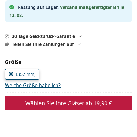
08452 44 10 394
Gucci
Alle Pflegemittel
Fassung auf Lager.
Versand maßgefertigter Brille
Alle Marken
ist online
Persol
13. 08.
Prada
30 Tage Geld-zurück-Garantie
Alle Marken
Teilen Sie Ihre Zahlungen auf
Parameter wählen
Größe
L (52 mm)
Welche Größe habe ich?
Wählen Sie Ihre Gläser ab
19,90 €