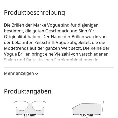
Produktbeschreibung
Die Brillen der Marke Vogue sind für diejenigen
bestimmt, die guten Geschmack und Sinn für
Originalität haben. Der Name der Brillen wurde von
der bekannten Zeitschrift Vogue abgeleitet, die die
Modetrends auf der ganzen Welt setzt. Die Reihe der
Vogue Brillen bringt eine Vielzahl von verschiedenen
Stylen und fantastischen Farbkombinationen in
zeitlosen Anfertigungen.
Mehr anzeigen
Vogue 0VO4094 997
ist eine Brille für Frauen.
Schauen Sie sich mit der virtuellen Anprobefunktion
von Lentiamo an, wie Sie in dieser Brille aussehen.
Produktangaben
Brillenfassung
Die braune Farbe der Brillenfassung passt perfekt
zu warmen Hauttönen und hellbraunem,
137 mm
135 mm
schwarzem oder dunkelblondem Haar.