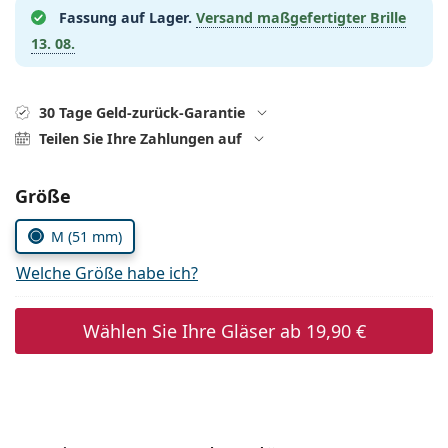
ist offline
Persol
Fassung auf Lager.
Versand maßgefertigter Brille
13. 08.
Prada
Alle Marken
30 Tage Geld-zurück-Garantie
Teilen Sie Ihre Zahlungen auf
Parameter wählen
Größe
M (51 mm)
Welche Größe habe ich?
Wählen Sie Ihre Gläser ab
19,90 €