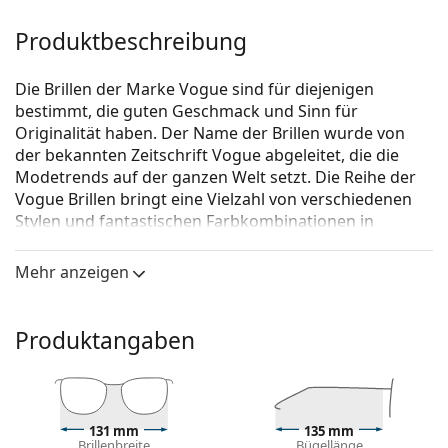
Produktbeschreibung
Die Brillen der Marke Vogue sind für diejenigen
bestimmt, die guten Geschmack und Sinn für
Originalität haben. Der Name der Brillen wurde von
der bekannten Zeitschrift Vogue abgeleitet, die die
Modetrends auf der ganzen Welt setzt. Die Reihe der
Vogue Brillen bringt eine Vielzahl von verschiedenen
Stylen und fantastischen Farbkombinationen in
zeitlosen Anfertigungen.
Mehr anzeigen
Vogue 0VO4108 280
ist eine Brille für Frauen.
Schauen Sie sich mit der virtuellen Anprobefunktion
von Lentiamo an, wie Sie in dieser Brille aussehen.
Produktangaben
Brillenfassung
Die schwarze Farbe der Brillenfassung passt perfekt
zu kühlen Hauttönen und hellblondem,
131 mm
135 mm
hellbraunem oder schwarzem Haar.
Brillenbreite
Bügellänge