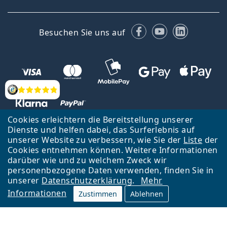
Facebook
YouTube
LinkedIn
Besuchen Sie uns auf
Bewertung
Cookies erleichtern die Bereitstellung unserer
Dienste und helfen dabei, das Surferlebnis auf
unserer Website zu verbessern, wie Sie der
Liste
der
Zurück zur Hauptseite
Nach oben
Cookies entnehmen können. Weitere Informationen
Lentiamo s.r.o., Tschechien ist Eigentümer und Betreiber des Online-
darüber wie und zu welchem Zweck wir
Shops Lentiamo.de
Seit 18 Jahren sind wir für Sie da.
personenbezogene Daten verwenden, finden Sie in
unserer
Datenschutzerklärung
.
Mehr
Informationen
Zustimmen
Ablehnen