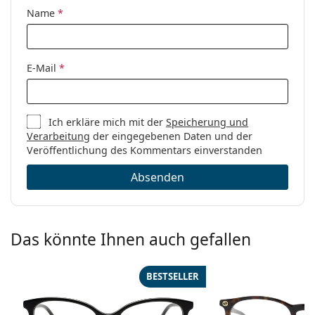
Marke:
Vogue
Name
*
Code:
0VO4108 280 51
E-Mail
*
Ich erkläre mich mit der
Speicherung und
Verarbeitung
der eingegebenen Daten und der
Veröffentlichung des Kommentars einverstanden
Absenden
Das könnte Ihnen auch gefallen
BESTSELLER