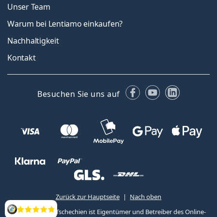
Unser Team
Warum bei Lentiamo einkaufen?
Nachhaltigkeit
Kontakt
Facebook
YouTube
LinkedIn
Besuchen Sie uns auf
Zurück zur Hauptseite
Nach oben
Lentiamo s.r.o., Tschechien ist Eigentümer und Betreiber des Online-
Bewertung