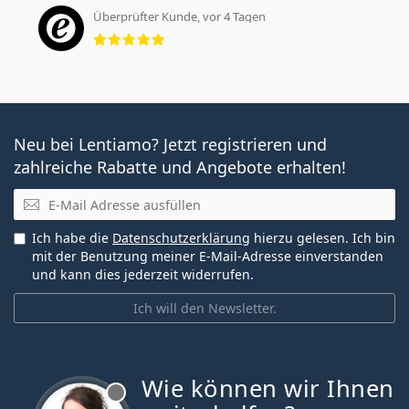
Überprüfter Kunde, vor 4 Tagen
Bewertung 5 aus 5
Neu bei Lentiamo? Jetzt registrieren und
zahlreiche Rabatte und Angebote erhalten!
E-Mail
Ich habe die
Datenschutzerklärung
hierzu gelesen. Ich bin
mit der Benutzung meiner E-Mail-Adresse einverstanden
und kann dies jederzeit widerrufen.
Ich will den Newsletter.
Wie können wir Ihnen
ist offline