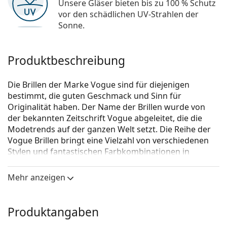
Unsere Gläser bieten bis zu 100 % Schutz
vor den schädlichen UV-Strahlen der
Sonne.
Produktbeschreibung
Die Brillen der Marke Vogue sind für diejenigen
bestimmt, die guten Geschmack und Sinn für
Originalität haben. Der Name der Brillen wurde von
der bekannten Zeitschrift Vogue abgeleitet, die die
Modetrends auf der ganzen Welt setzt. Die Reihe der
Vogue Brillen bringt eine Vielzahl von verschiedenen
Stylen und fantastischen Farbkombinationen in
zeitlosen Anfertigungen.
Mehr anzeigen
Vogue 0VO5305B 2761 52
ist eine Brille für Frauen.
Brillenfassung
Produktangaben
Die lila Farbe der Brillenfassung passt perfekt zu
kühlen Hauttönen und schwarzem, grauem,