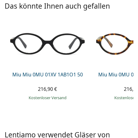
ist offline
Persol
Das könnte Ihnen auch gefallen
Prada
Alle Marken
Miu Miu 0MU 01XV 1AB1O1 50
Miu Miu 0MU 01
216,90 €
216,9
Kostenloser Versand
Kostenloser
Lentiamo verwendet Gläser von