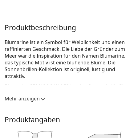
Produktbeschreibung
Blumarine ist ein Symbol für Weiblichkeit und einen
raffinierten Geschmack. Die Liebe der Gründer zum
Meer war die Inspiration für den Namen Blumarine,
das typische Motiv ist eine blühende Blume. Die
Sonnenbrillen-Kollektion ist originell, lustig und
attraktiv.
Blumarine SBM136 0AH4 53
ist eine Sonnenbrille für
Frauen.
Mehr anzeigen
Brillenfassung
Die goldene Farbe des Rahmens passt perfekt zu
Produktangaben
warmen Hauttönen und dunkelbraunem Haar.
Cat-Eye-Sonnenbrillenfassungen
sind eine ideale
Wahl für Menschen mit einem ovalen, herzförmigen