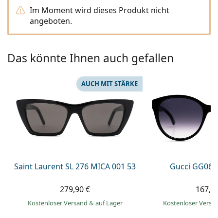
ist offline
Persol
Im Moment wird dieses Produkt nicht
angeboten.
Prada
Alle Marken
Das könnte Ihnen auch gefallen
AUCH MIT STÄRKE
Saint Laurent SL 276 MICA 001 53
Gucci GG063
279,90 €
167,9
Kostenloser Versand
&
auf Lager
Kostenloser Vers