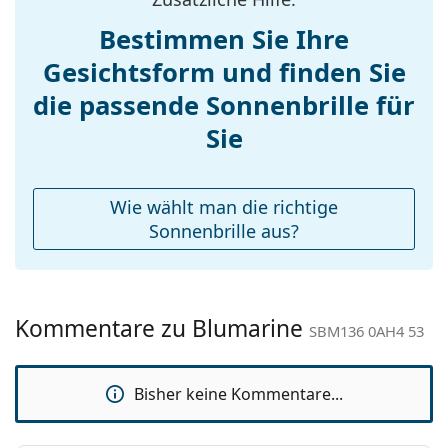
Gewicht:
45 g
Pflegen der Sonnenbrille. Einige Modelle können
Bestimmen Sie Ihre
mit einem Stoffbeutel anstelle eines Tuchs geliefert
Verstellbare
Ja
werden.
Gesichtsform und finden Sie
Nasenpads:
Entdecken Sie das gesamte Sortiment der
Accessories
die passende Sonnenbrille für
Sonnenbrillen
, um weitere Modelle beliebter Marken
Etui:
Ja
Sie
zu finden.
Reinigungstuch:
Ja
Weiteres
Wie wählt man die richtige
Sex:
Damen
Sonnenbrille aus?
Kategorie:
Sonnenbrillen
Marke:
Blumarine
Kommentare zu Blumarine
Verwendung:
Mode
SBM136 0AH4 53
Code:
SBM136 0AH4 53
Bisher keine Kommentare...