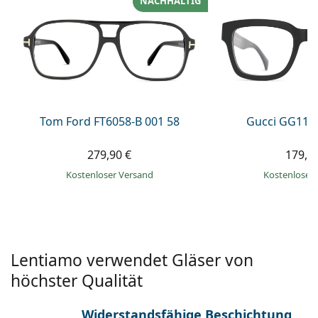
NACHHALTIG
ist offline
Persol
Prada
Alle Marken
Tom Ford FT6058-B 001 58
Gucci GG113
279,90 €
179,9
Kostenloser Versand
Kostenloser
Lentiamo verwendet Gläser von
höchster Qualität
Widerstandsfähige Beschichtung