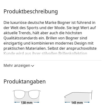
Produktbeschreibung
Die luxuriöse deutsche Marke Bogner ist führend in
der Welt des Sports und der Mode. Sie legt Wert auf
aktuelle Trends, hält aber auch die höchsten
Qualitätsstandards ein. Brillen von Bogner sind
einzigartig und kombinieren modernes Design mit
praktischen Materialien. Selbst der anspruchsvollste
Kunde wird aus ihrer stilvollen Brillenkollektion
wählen.
Mehr anzeigen
Bogner 62013 4852 18 55
ist eine Brille für Männer.
Brillenfassung
Produktangaben
Die graue Farbe der Brillenfassung passt perfekt zu
kühlen Hauttönen und roten, grauen, weißen oder
dunkelblonden Haaren.
Eine Quadratische Rahmenform ist eine ideale Wahl
für Menschen mit einer runden, ovalen oder
138 mm
145 mm