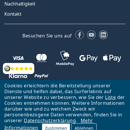
Nachhaltigkeit
Kontakt
Facebook
YouTube
LinkedIn
Besuchen Sie uns auf
Bewertung
Cookies erleichtern die Bereitstellung unserer
Dienste und helfen dabei, das Surferlebnis auf
unserer Website zu verbessern, wie Sie der
Liste
der
Zurück zur Hauptseite
Nach oben
Cookies entnehmen können. Weitere Informationen
Lentiamo s.r.o., Tschechien ist Eigentümer und Betreiber des Online-
darüber wie und zu welchem Zweck wir
Shops Lentiamo.de
Seit 18 Jahren sind wir für Sie da.
personenbezogene Daten verwenden, finden Sie in
unserer
Datenschutzerklärung
.
Mehr
Informationen
Zustimmen
Ablehnen